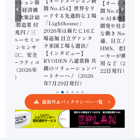
【オートメーション新
ートメーション新
【オートメーシ
聞 No.454】世界をリ
o.455】「経済構
聞 No.453】フ
ードする先進的な工場
態調査二次集計結
ルAI本格化へ 国
「Lighthouse」
024年製造業 付
開発や社会実装
2026年は新たに16工
額86兆円 / 三
な動き Noetra
場追加 日立ヴァンタ
機とソニーセミコ
通、日立 / 兵神
ラ米国工場も選出/
AIビジョンセンサ
HMS、老舗ポン
【インタビュー】
 / IDEC、安全
ーカーが挑むデ
RYODEN 八道常務 共
かすセーフティコ
用 など（2026
創のソリューションパ
ローラ（2026年
22日発行）
ートナーへ / （2026
5日発行）
年7月29日発行）
最新号＆バックナンバー一覧