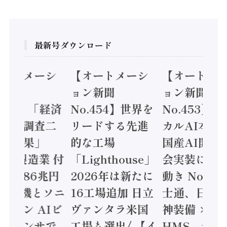
最新号ダウンロード
オートメーシ
【オートメーシ
【オートメ
ン新聞
ョン新聞
ョン新聞
.455】「経済
No.454】世界を
No.453】
造実態調査二
リードする先進
カルAI本格
集計結果」
的な工場
国産AI開発
24年製造業 付
「Lighthouse」
会実装に活
値額86兆円
2026年は新たに
動き Noetr
三菱電機とソニ
16工場追加 日立
士通、日立 /
ミコン AIビ
ヴァンタラ米国
神装備 ×
ョンセンサで
工場も選出/ 【イ
HMS、老舗