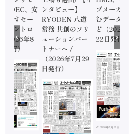
 / IDEC、安
ンタビュー】
プメーカー
に動かすセー
RYODEN 八道
むデータ活用
ティコントロ
常務 共創のソリ
ど（2026年
（2026年8
ューションパー
22日発行）
日発行）
トナーへ /
（2026年7月29
日発行）
2026年7月21日