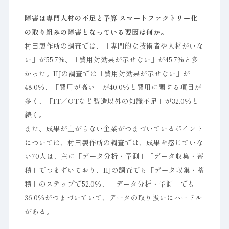
障害は専門人材の不足と予算 スマートファクトリー化
の取り組みの障害となっている要因は何か。
村田製作所の調査では、「専門的な技術者や人材がいな
い」が55.7%、「費用対効果が示せない」が45.7%と多
かった。IIJの調査では「費用対効果が示せない」が
48.0％、「費用が高い」が40.0％と費用に関する項目が
多く、「IT／OTなど製造以外の知識不足」が32.0％と
続く。
また、成果が上がらない企業がつまづいているポイント
については、村田製作所の調査では、成果を感じていな
い70人は、主に「データ分析・予測」「データ収集・蓄
積」でつまずいており、IIJの調査でも「データ収集・蓄
積」のステップで52.0％、「データ分析・予測」でも
36.0％がつまづいていて、データの取り扱いにハードル
がある。