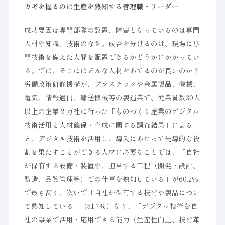
カギを握るのは生産を熟知する管理職・リーダー
成功要因は専門部隊の設置、障害となっているのは専門
人材や知識、技術のなさ。成否を分けるのは、現場に専
門技術を備えた人間を配置できるかどうかにかかってい
る。では、そこにはどんな人材をあてるのが良いのか？
労働政策研修機構が、プラスチックや金属製品、機械、
電気、情報通信、輸送機械等の製造業で、従業員数30人
以上の企業２万社に行った「ものづくり産業のデジタル
技術活用と人材確保・育成に関する調査結果」による
と、デジタル技術を活用し、導入にあたって先導的な役
割を果たすことができる人材に必要なことでは、「自社
が保有する設備・装置や、担当する工程（開発・設計、
製造、品質管理等）での仕事を熟知している」が60.2％
で最も高く、次いで「自社が保有する技術や製品につい
て熟知している」（51.7％）なり、「デジタル技術を自
社の事業で活用・応用できる能力（生産性向上、技術革