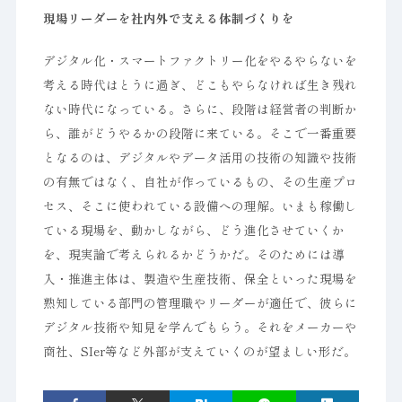
現場リーダーを社内外で支える体制づくりを
デジタル化・スマートファクトリー化をやるやらないを
考える時代はとうに過ぎ、どこもやらなければ生き残れ
ない時代になっている。さらに、段階は経営者の判断か
ら、誰がどうやるかの段階に来ている。そこで一番重要
となるのは、デジタルやデータ活用の技術の知識や技術
の有無ではなく、自社が作っているもの、その生産プロ
セス、そこに使われている設備への理解。いまも稼働し
ている現場を、動かしながら、どう進化させていくか
を、現実論で考えられるかどうかだ。そのためには導
入・推進主体は、製造や生産技術、保全といった現場を
熟知している部門の管理職やリーダーが適任で、彼らに
デジタル技術や知見を学んでもらう。それをメーカーや
商社、SIer等など外部が支えていくのが望ましい形だ。