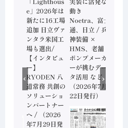
加
「Lighthous
実装に活発な
年製造業 付
円
e」2026年は
動き
価値額86兆
新たに16工場
Noetra、富士
/ 三菱電機と
追加 日立ヴァ
通、日立 / 兵
ソニーセミ
ンタラ米国工
神装備 ×
ン AIビジョ
場も選出/
HMS、老舗
ンセンサで
【インタビュ
ポンプメーカ
業 / IDEC、
ー】
ーが挑むデー
安全に動か
RYODEN 八
タ活用 など
セーフティ
道常務 共創の
（2026年7月
ントローラ
ソリューショ
22日発行）
（2026年8
ンパートナー
5日発行）
へ / （2026
年7月29日発