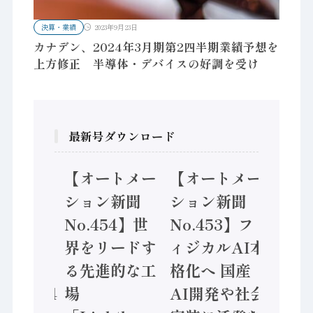
決算・業績
2023年9月23日
カナデン、2024年3月期第2四半期業績予想を
上方修正 半導体・デバイスの好調を受け
最新号ダウンロード
【オートメー
【オートメー
【オートメ
ション新聞
ション新聞
ション新聞
No.454】世
No.453】フ
No.455】
界をリードす
ィジカルAI本
「経済構造
る先進的な工
格化へ 国産
態調査二次
4
場
AI開発や社会
計結果」202