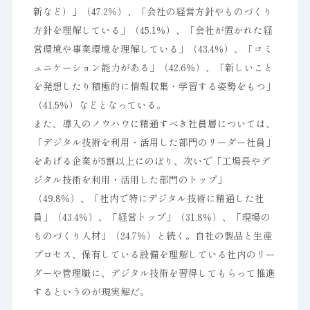
新など）」（47.2％）、「会社の経営方針やものづくり
方針を理解している」（45.1％）、「会社が置かれた経
営環境や事業環境を理解している」（43.4％）、「コミ
ュニケーション能力がある」（42.6％）、「新しいこと
を発想したり積極的に情報収集・学習する姿勢をもつ」
（41.5％）などとなっている。
また、導入のノウハウに精通すべき社員層については、
「デジタル技術を利用・活用した部門のリーダー社員」
をあげる企業が5割以上にのぼり、次いで「工場長やデ
ジタル技術を利用・活用した部門のトップ」
（49.8％）、「社内で特にデジタル技術に精通した社
員」（43.4％）、「経営トップ」（31.8％）、「現場の
ものづくり人材」（24.7％）と続く。自社の製品と生産
プロセス、保有している設備を理解している社内のリー
ダーや管理職に、デジタル技術を習得してもらって推進
するというのが現実解だ。