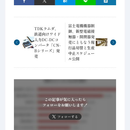
富士電機機器制
TDKラムダ、
御、新型電磁接
鉄道向けワイド
触器・開閉器発
入力DC-DCコ
売にともなう現
ンバータ「CN-
行品切替と生産
Bシリーズ」発
中止スケジュー
売
ル公開
この記事が気に入ったら
フォローをお願いします！
フォローする