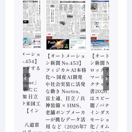
【オートメーショ
【オートメーショ
【オートメーショ
ン新聞 No.454】
ン新聞 No.453】
ン新聞 No.452】
世界をリードする
フィジカルAI本格
ロックウェル「ス
先進的な工場
化へ 国産AI開発
マートマニュファ
「Lighthouse」
や社会実装に活発
クチャリング報告
2026年は新たに
な動き Noetra、
書2026」、日本
16工場追加 日立
富士通、日立 / 兵
はスピード感に課
ヴァンタラ米国工
神装備 × HMS、
題 / パナソニック
場も選出/ 【イン
老舗ポンプメーカ
インダストリー、
タビュー】
ーが挑むデータ活
モーション事業強
RYODEN 八道常
用 など（2026年7
化 / オムロン 機械
務 共創のソリュー