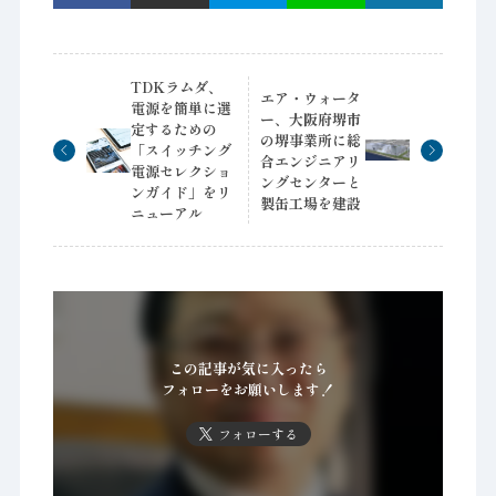
TDKラムダ、
エア・ウォータ
電源を簡単に選
ー、大阪府堺市
定するための
の堺事業所に総
「スイッチング
合エンジニアリ
電源セレクショ
ングセンターと
ンガイド」をリ
製缶工場を建設
ニューアル
この記事が気に入ったら
フォローをお願いします！
フォローする