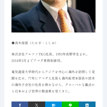
◆高木俊郎（たかぎ・としお）
株式会社アルファTKG社長。1953年長野市生まれ。
2014年3月までアマダ専務取締役。
電気通信大学時代からアジアを中心に海外を訪問して見
聞を広め、77年にアマダ入社後も海外販売本部長や欧米
の海外子会社の社長を務めながら、グローバルな観点か
ら日本および世界の製造業を見てきた。