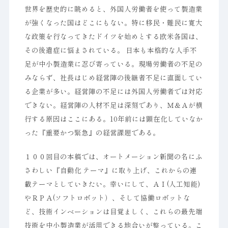
世界を歴史的に眺めると、外国人労働者を使って製造業
が強くなった国はどこにもない。特に移民・難民に寛大
な政策を行なってきたドイツを始めとする欧米各国は、
その後遺症に悩まされている。 日本も本格的な人手不
足が中小製造業に忍び寄っている。現場労働者の不足の
みならず、社長はじめ経営陣の後継者不足に直面してい
る企業が多い。経営陣の不足には外国人労働者では対応
できない。経営陣の人材不足は深刻であり、Ｍ＆Ａが横
行する原因はここにある。10年前には顕在化していなか
った『重要かつ緊急』の経営課題である。
１００回目の本稿では、オートメーション新聞の名にふ
さわしい『自動化 テーマ』に取り上げ、これからの連
載テーマとしていきたい。幸いにして、ＡＩ(人工知能)
やＲＰＡ(ソフトロボット）、そして協働ロボットな
ど、技術インベーションは目覚ましく、これらの最先端
技術を中小製造業が活用できる地合いが整っている。こ