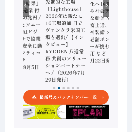
先進的な工場
査二次集計結果」
化へ 国産AI開発
「Lighthouse」
2024年製造業 付
や社会実装に活発
2026年は新たに
加価値額86兆円 /
な動き Noetra、
16工場追加 日立
三菱電機とソニー
富士通、日立 / 兵
ヴァンタラ米国工
セミコン AIビジ
神装備 × HMS、
場も選出/ 【イン
ョンセンサで協業
老舗ポンプメーカ
タビュー】
/ IDEC、安全に動
ーが挑むデータ活
RYODEN 八道常
かすセーフティコ
用 など（2026年7
務 共創のソリュー
ントローラ
月22日発行）
ションパートナー
（2026年8月5日
へ / （2026年7月
発行）
29日発行）
最新号＆バックナンバー一覧