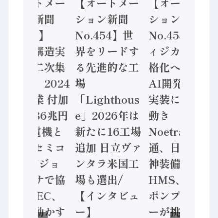
【オートメー
【オートメー
【オートメー
ション新聞
ション新聞
ション新聞
No.455】
No.454】世
No.453】フ
「経済構造実
界をリードす
ィジカルAI本
態調査二次集
る先進的な工
格化へ 国産
計結果」2024
場
AI開発や社会
年製造業 付加
「Lighthous
実装に活発な
価値額86兆円
e」2026年は
動き
/ 三菱電機と
新たに16工場
Noetra、富士
ソニーセミコ
追加 日立ヴァ
通、日立 / 兵
ン AIビジョ
ンタラ米国工
神装備 ×
ンセンサで協
場も選出/
HMS、老舗
業 / IDEC、
【インタビュ
ポンプメーカ
安全に動かす
ー】
ーが挑むデー