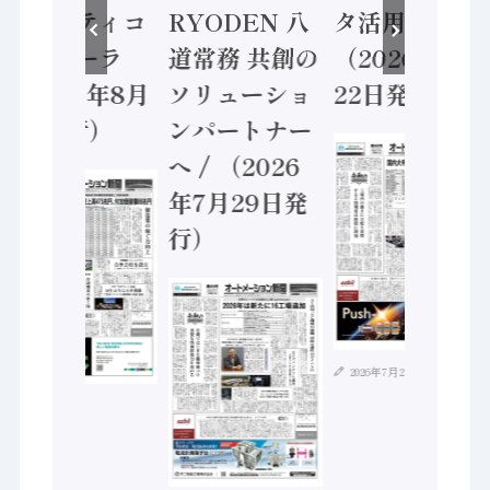
セーフティコ
RYODEN 八
タ活用 など
ントローラ
道常務 共創の
（2026年7月
（2026年8月
ソリューショ
22日発行）
5日発行）
ンパートナー
へ / （2026
年7月29日発
行）
2026年7月21日
2026年8月4日