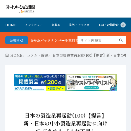
HOME
インタビュー
新製品
業界トピックス
工場・設備投資
イ
新聞 最新号＆バックナンバーを無料で公開中 詳細はこちら
お知らせ
HOME
コラム・論説
日本の製造業再起動(100)【提言】新・日本の中
日本の製造業再起動(100)【提言】
新・日本の中小製造業再起動に向け