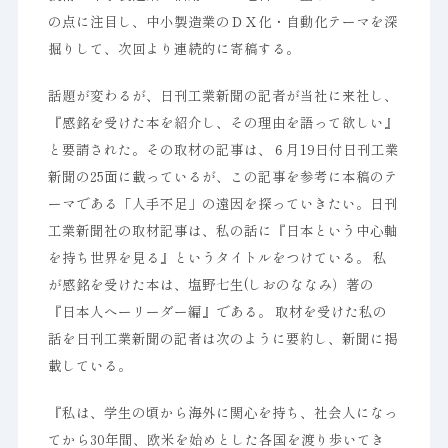
の点に注目し、中小製造業のＤＸ化・自動化テーマを深
掘りして、次回より連続的に寄稿する。
話題が変わるが、日刊工業新聞の記者が当社に来社し、
『感銘を受けた本を紹介し、その理由を語って欲しい』
と要請された。その取材の記事は、６月19日付日刊工業
新聞の25面に載っているが、この記事を参考に本稿のテ
ーマである「人手不足」の遠因を探っていきたい。日刊
工業新聞社の取材記事は、私の話に『日本という中心軸
を持ち世界を見る』というタイトルをつけている。 私
が感銘を受けた本は、塩野七生(しおのななみ）著の
『日本人へーリーダー編』である。 取材を受けた私の
話を日刊工業新聞の記者は次のように要約し、新聞に掲
載している。
『私は、学生の頃から海外に関心を持ち、社会人になっ
てから30年間、欧米を始めとした各国を渡り歩いてき