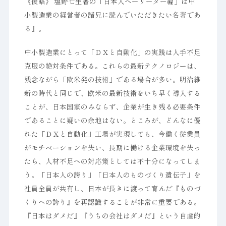
《後略》 塩野七生著の「日本人へーリーダー編」は中
小製造業の経営者の諸兄に読んでいただきたい名著であ
る』。
中小製造業にとって「ＤＸと自動化」の実践は人手不足
克服の絶対条件である。これらの最新テクノロジーは、
残念ながら「欧米発の技術」である場合が多い。明治維
新の時代と同じで、欧米の最新技術をいち早く導入する
ことが、日本国家のみならず、企業が生き残る必要条件
であることに疑いの余地はない。ところが、どんなに優
れた「ＤＸと自動化」工場が実現しても、今働く従業員
がモチベーションを失い、長期に働ける企業環境を失っ
たら、人材不足への対応策としては不十分になってしま
う。「日本人の誇り」「日本人のものづくり遺伝子」を
社員全員が共有し、日本が長きに渡って育んだ『ものづ
くりへの誇り』を再認識することが非常に重要である。
『日本はダメだ』『うちの会社はダメだ』という自虐的