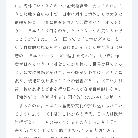
た。海外でたくさんの中小企業経営者に会ってきた。そ
うした触れ合いの中で、日本に対する海外からの大きな
信頼を感じ、世界に影響を与えた尊敬すべき日本人を知
り、「日本人とは何なのか」という問いへの気付きを得
ることができた。一方、 国内では「日本はダメだ」と
いう自虐的な風潮を強く感じる。そうした中で塩野七生
著の 「日本人へーリーダー編」を読んだ。《中略》作
者が日本という中心軸をしっかり持って世界を見ている
ことに大変感銘を受けた。中心軸を失わずにイタリアに
渡り、現地に根を張ったこその著書だろう。《中略》非
常に長い歴史と文化を持つ日本人がなぜ自虐的になり、
「海外では」を連呼する”出羽守(ではのかみ）”が増えて
しまったのか。日本では歴史や文化が封じ込められてい
るように思う。《中略》これからの時代、日本人は欧米
崇拝でなく、自らの持っているものをしっかりと見て、
奢り(おごり）ではなく誇りを持つことが大切だろう。