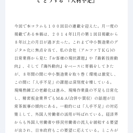
て どうする 『人材不足』
今回で本コラムも１００回目の連載を迎えた。月一度の
掲載である本稿は、２０１４年11月の第１回目掲載から
８年以上の月日が過ぎ去った。これまで中小製造業のデ
ジタル化に焦点を当て、私の会社（アルファＴＫＧ)の
日常業務から見た『お客様の現状課題』や『最新技術動
向』、そして『海外動向』をベースに寄稿をしてきた
が、８年間の間に中小製造業を取り巻く環境は激変し、
この間に「人手不足」の課題は深刻度を増している。
現場熟練工の老齢化は進み、現場作業員の不足も日常化
し、精密板金業界でもＭ＆Ａ(合併や買収）の話題が日
常茶飯事の傾向にある。一般的には「人手不足」の対応
策として、外国人労働者の活用が叫ばれている。経済界
からも外国人労働者や移民労働者の流入を緩和する要望
が出され、日本政府もこの要望に応えている。ところが