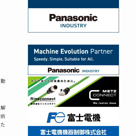
自動
を解
技術
なた