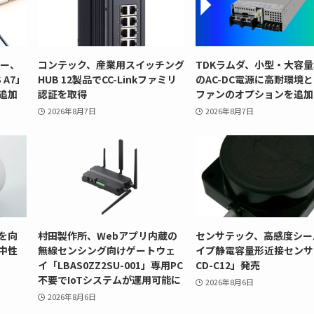
リー、
コンテック、産業用スイッチング
TDKラムダ、小型・大容量
 A7」
HUB 12製品でCC-Linkファミリ
のAC-DC電源に高耐環境
追加
認証を取得
ファンのオプションを追加
2026年8月7日
2026年8月7日
を向
村田製作所、Webアプリ内蔵の
センサテック、高感度シー
中性
無線センシング向けゲートウェ
イプ静電容量形近接センサ
イ「LBAS0ZZ2SU-001」専用PC
CD-C12」発売
不要でIoTシステムが運用可能に
2026年8月6日
2026年8月6日