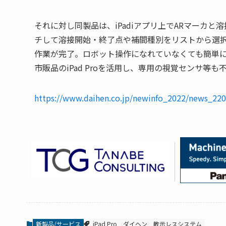
それに対し同製品は、iPadiアプリ上でARマーカ
チして溶接開始・終了点や補間種別をリストから選
作業が完了。ロボット操作になれていなくても簡単に
市販品のiPad Proを活用し、専用の視覚センサ
https://www.daihen.co.jp/newinfo_2022/news_22
新製品/サービス
iPad Pro
ダイヘン
教示レスシステム