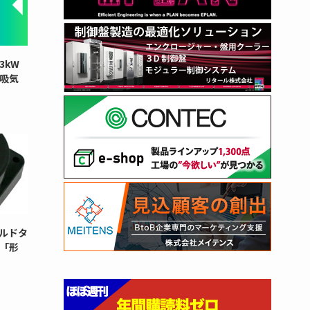
3kW
と吸気
ルドタ
「形