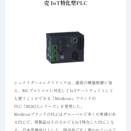
売 IoT特化型PLC
シュナイダーエレクトリックは、通常の機器制御に加
え、MCプロトコルに対応してIoTゲートウェイとして
も使うことができる「Modicon」ブランドの
PLC「M262 Lシリーズ」を発売した。
ModiconブランドのPLCはグローバルで多くの実績があ
るPLCで、同製品はそのなかでもIoT特化したPLCとな
る。日本市場向けとして、国内外で広く使われている三