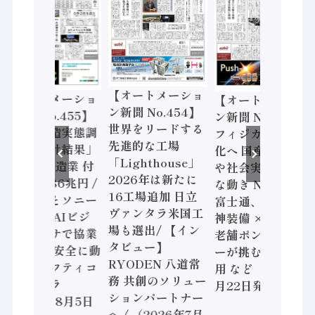
【オートメーショ
【オートメーショ
【オートメーショ
ン新聞 No.454】
ン新聞 No.455】
ン新聞 No.453】
世界をリードする
「経済構造実態調
フィジカルAI本格
先進的な工場
査二次集計結果」
化へ 国産AI開発
「Lighthouse」
2024年製造業 付
や社会実装に活発
2026年は新たに
加価値額86兆円 /
な動き Noetra、
16工場追加 日立
三菱電機とソニー
富士通、日立 / 兵
ヴァンタラ米国工
セミコン AIビジ
神装備 × HMS、
場も選出/ 【イン
ョンセンサで協業
老舗ポンプメーカ
タビュー】
/ IDEC、安全に動
ーが挑むデータ活
RYODEN 八道常
かすセーフティコ
用 など（2026年7
務 共創のソリュー
ントローラ
月22日発行）
ションパートナー
（2026年8月5日
へ / （2026年7月