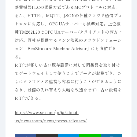
菱電機製PLCの通信方式であるMCプロトコルに対応。
また、HTTPs、MQTT、JSONの各種クラウド通信プロ
トコルに対応し、OPC UAサーバーも標準対応。上位機
種TM262L20はOPC UAサーバー/クライアントの両方に
対応。同社が提供するマシン監視のクラウドソリューシ
ョン「EcoStruxure Machine Advisor」にも直結でき
る。
IoT化が難しい古い既存設備に対して同製品を取り付け
てゲートウェイとして使うことでデータが収集でき、さ
らにクラウドとの連携も容易に行うことができるように
なり、設備の入れ替えや大幅な改造をせずに古い設備を
IoT化できる。
https://www.se.com/jp/ja/about-
us/newsroom/news/press-releases/