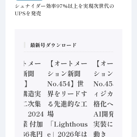
シュナイダー効率97%以上を実現次世代の
UPSを発売
最新号ダウンロード
【オートメー
【オートメー
【オートメー
ション新聞
ション新聞
ション新聞
No.455】
No.454】世
No.453】フ
「経済構造実
界をリードす
ィジカルAI本
態調査二次集
る先進的な工
格化へ 国産
計結果」2024
場
AI開発や社会
年製造業 付加
「Lighthous
実装に活発な
価値額86兆円
e」2026年は
動き