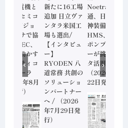
/ 三菱電機と
新たに16工場
Noetra、富士
ソニーセミコ
追加 日立ヴァ
通、日立 / 兵
ン AIビジョ
ンタラ米国工
神装備 ×
ンセンサで協
場も選出/
HMS、老舗
業 / IDEC、
【インタビュ
ポンプメーカ
安全に動かす
ー】
ーが挑むデー
セーフティコ
RYODEN 八
タ活用 など
ントローラ
道常務 共創の
（2026年7月
（2026年8月
ソリューショ
22日発行）
5日発行）
ンパートナー
へ / （2026
年7月29日発
行）