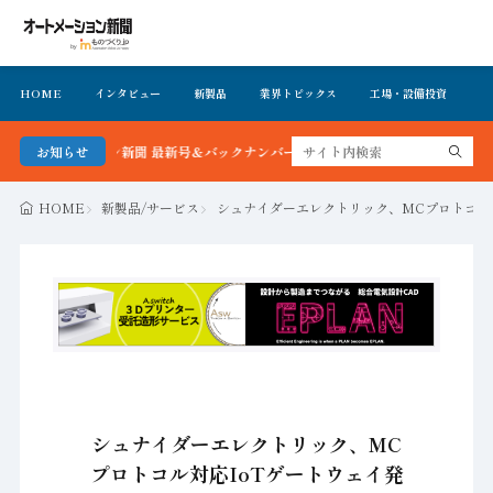
HOME
インタビュー
新製品
業界トピックス
工場・設備投資
イ
メーション新聞 最新号＆バックナンバーを無料で公開中 詳細はこちら
お知らせ
HOME
新製品/サービス
シュナイダーエレクトリック、MCプロトコル対応
シュナイダーエレクトリック、MC
プロトコル対応IoTゲートウェイ発