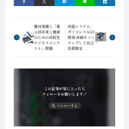
横河電機ら「第
四恩システム、
４回未来と健康
ガイドレスAGV
のための高校生
開発 床面をマッ
ビジネスコンテ
ピングして自己
スト」開催
位置推定
この記事が気に入ったら
フォローをお願いします！
フォローする