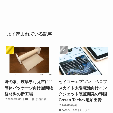
よく読まれている記事
味の素、岐阜県可児市に半
セイコーエプソン、ペロブ
導体パッケージ向け層間絶
スカイト太陽電池向けイン
縁材料の新工場
クジェット装置開発の韓国
Gosan Techへ追加出資
2026年8月3日
工場・設備投資
2026年8月6日
FA業界・企業トピックス