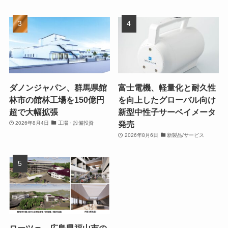
ダノンジャパン、群馬県館
富士電機、軽量化と耐久性
林市の館林工場を150億円
を向上したグローバル向け
超で大幅拡張
新型中性子サーベイメータ
発売
2026年8月4日
工場・設備投資
2026年8月6日
新製品/サービス
ローツェ、広島県福山市の