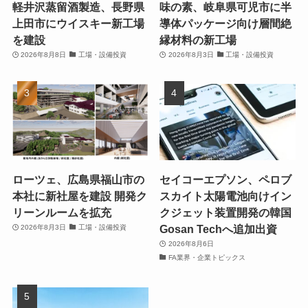
軽井沢蒸留酒製造、長野県
味の素、岐阜県可児市に半
上田市にウイスキー新工場
導体パッケージ向け層間絶
を建設
縁材料の新工場
2026年8月8日
工場・設備投資
2026年8月3日
工場・設備投資
ローツェ、広島県福山市の
セイコーエプソン、ペロブ
本社に新社屋を建設 開発ク
スカイト太陽電池向けイン
リーンルームを拡充
クジェット装置開発の韓国
Gosan Techへ追加出資
2026年8月3日
工場・設備投資
2026年8月6日
FA業界・企業トピックス