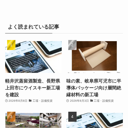
よく読まれている記事
軽井沢蒸留酒製造、長野県
味の素、岐阜県可児市に半
上田市にウイスキー新工場
導体パッケージ向け層間絶
を建設
縁材料の新工場
2026年8月8日
工場・設備投資
2026年8月3日
工場・設備投資