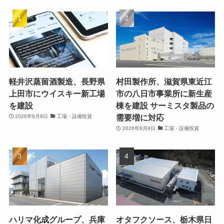
軽井沢蒸留酒製造、長野県
村田製作所、滋賀県東近江
上田市にウイスキー新工場
市の八日市事業所に新生産
を建設
棟を建設 サーミスタ製品の
需要増に対応
2026年8月8日
工場・設備投資
2026年8月8日
工場・設備投資
ハリマ化成グループ、兵庫
オタフクソース、栃木県日