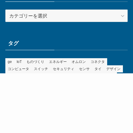
カ
テ
ゴ
リ
ー
タグ
ge
IoT
ものづくり
エネルギー
オムロン
コネクタ
コンピュータ
スイッチ
セキュリティ
センサ
タイ
デザイン
デジタル
ドイツ
バリ
ライン
ロボット
三菱電機
中国
企業
制御機器
制御盤
効率化
動向
半導体
安全
展示会
採用
接続
搬送
改善
機械
液晶
温度
無線
物流
経済産業省
自動車
製造業
見える化
輸出
通信
部品
電子部品
電気
オートメーション新聞利用規約
運営会社：ものづくり.jp株式会社