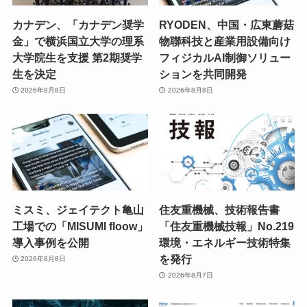
カナデン、「カナデン奨学
RYODEN、中国・広東蘑菇
金」で横浜国立大学の理系
物聯科技と産業用設備向け
大学院生を支援 第2期奨学
フィジカルAI制御ソリュー
生を決定
ションを共同開発
2026年8月8日
2026年8月8日
ミスミ、ジェイテクト亀山
住友重機械、技術報告書
工場での「MISUMI floow」
「住友重機械技報」No.219
導入事例を公開
環境・エネルギー技術特集
を発行
2026年8月8日
2026年8月7日