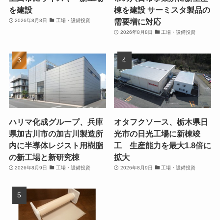
を建設
棟を建設 サーミスタ製品の
需要増に対応
2026年8月8日
工場・設備投資
2026年8月8日
工場・設備投資
ハリマ化成グループ、兵庫
オタフクソース、栃木県日
県加古川市の加古川製造所
光市の日光工場に新棟竣
内に半導体レジスト用樹脂
工 生産能力を最大1.8倍に
の新工場と新研究棟
拡大
2026年8月9日
工場・設備投資
2026年8月9日
工場・設備投資