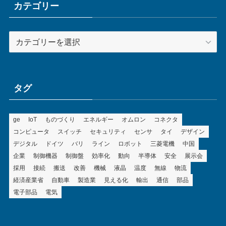
ブ
カテゴリー
カ
テ
ゴ
リ
ー
タグ
ge
IoT
ものづくり
エネルギー
オムロン
コネクタ
コンピュータ
スイッチ
セキュリティ
センサ
タイ
デザイン
デジタル
ドイツ
バリ
ライン
ロボット
三菱電機
中国
企業
制御機器
制御盤
効率化
動向
半導体
安全
展示会
採用
接続
搬送
改善
機械
液晶
温度
無線
物流
経済産業省
自動車
製造業
見える化
輸出
通信
部品
電子部品
電気