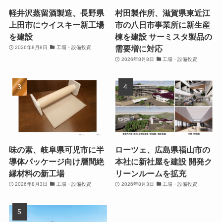
軽井沢蒸留酒製造、長野県
村田製作所、滋賀県東近江
上田市にウイスキー新工場
市の八日市事業所に新生産
を建設
棟を建設 サーミスタ製品の
需要増に対応
2026年8月8日
工場・設備投資
2026年8月8日
工場・設備投資
味の素、岐阜県可児市に半
ローツェ、広島県福山市の
導体パッケージ向け層間絶
本社に新社屋を建設 開発ク
縁材料の新工場
リーンルームを拡充
2026年8月3日
工場・設備投資
2026年8月3日
工場・設備投資