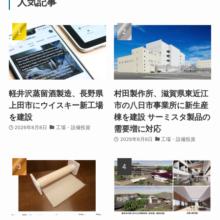
人気記事
軽井沢蒸留酒製造、長野県
村田製作所、滋賀県東近江
上田市にウイスキー新工場
市の八日市事業所に新生産
を建設
棟を建設 サーミスタ製品の
需要増に対応
2026年8月8日
工場・設備投資
2026年8月8日
工場・設備投資