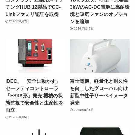
チングHUB 12製品でCC-
3kWのAC-DC電源に高耐環
Linkファミリ認証を取得
境と吸気ファンのオプショ
ンを追加
2026年8月7日
2026年8月7日
IDEC、「安全に動かす」
富士電機、軽量化と耐久性
セーフティコントローラ
を向上したグローバル向け
「FS3A形」発売 機械の状
新型中性子サーベイメータ
態監視で安全性と生産性を
発売
両立
2026年8月6日
2026年8月6日