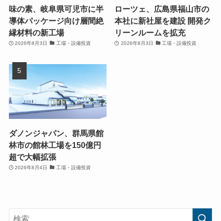
味の素、岐阜県可児市に半
ローツェ、広島県福山市の
導体パッケージ向け層間絶
本社に新社屋を建設 開発ク
縁材料の新工場
リーンルームを拡充
2026年8月3日
工場・設備投資
2026年8月3日
工場・設備投資
ダノンジャパン、群馬県館
林市の館林工場を150億円
超で大幅拡張
2026年8月4日
工場・設備投資