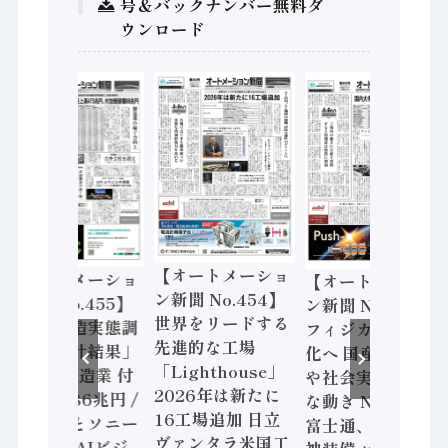
号＆バックナンバー無料ダ
ウンロード
【オートメーショ
【オートメーショ
【オートメーショ
ン新聞 No.454】
ン新聞 No.455】
ン新聞 No.453】
世界をリードする
「経済構造実態調
フィジカルAI本格
先進的な工場
査二次集計結果」
化へ 国産AI開発
「Lighthouse」
2024年製造業 付
や社会実装に活発
2026年は新たに
加価値額86兆円 /
な動き Noetra、
16工場追加 日立
三菱電機とソニー
富士通、日立 / 兵
ヴァンタラ米国工
セミコン AIビジ