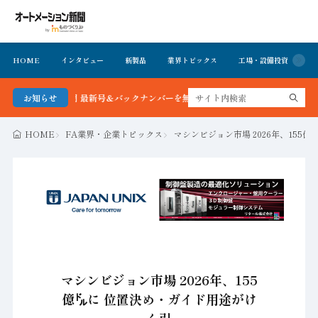
HOME
インタビュー
新製品
業界トピックス
工場・設備投資
イ
ョン新聞 最新号＆バックナンバーを無料で公開中 詳細はこちら
お知らせ
HOME
FA業界・企業トピックス
マシンビジョン市場 2026年、155
マシンビジョン市場 2026年、155
億㌦に 位置決め・ガイド用途がけ