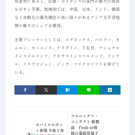
用途別で見ると、位置・ガイダンスの部門が最大の成長
を示すと予測。地域別では、中国、日本、インド、韓国
など自動化の優先順位が高い国々があるアジア太平洋地
域が最大のシェアを維持。
主要プレーヤーとしては、コグネックス、バスラー、オ
ムロン、キーエンス、テラダイン、ＴＫＨ、ナショナル
インスツルメンツ、テキサスインスツルメンツ、インテ
ル、イスラビジョン、ジック、マイクロソフトを挙げて
いる。
フエニックス・
コンタクト 新製
モバイルロボッ
品 Push-in接
ト市場 今後５年
続の基板用端子