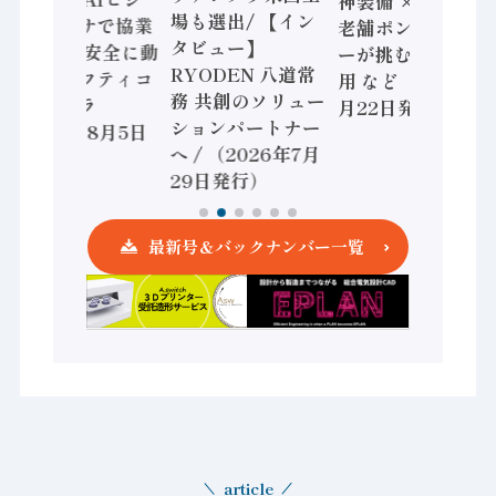
神装備 × HMS、
場も選出/ 【イン
ョンセンサで協業
老舗ポンプメーカ
タビュー】
/ IDEC、安全に動
ーが挑むデータ活
RYODEN 八道常
かすセーフティコ
用 など（2026年7
務 共創のソリュー
ントローラ
月22日発行）
ションパートナー
（2026年8月5日
へ / （2026年7月
発行）
29日発行）
最新号＆バックナンバー一覧
article