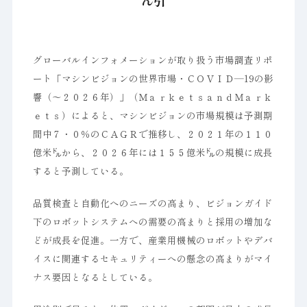
ん引
グローバルインフォメーションが取り扱う市場調査リポ
ート「マシンビジョンの世界市場・ＣＯＶＩＤ―19の影
響（～２０２６年）」（ＭａｒｋｅｔｓａｎｄＭａｒｋ
ｅｔｓ）によると、マシンビジョンの市場規模は予測期
間中７・０％のＣＡＧＲで推移し、２０２１年の１１０
億米㌦から、２０２６年には１５５億米㌦の規模に成長
すると予測している。
品質検査と自動化へのニーズの高まり、ビジョンガイド
下のロボットシステムへの需要の高まりと採用の増加な
どが成長を促進。一方で、産業用機械のロボットやデバ
イスに関連するセキュリティーへの懸念の高まりがマイ
ナス要因となるとしている。