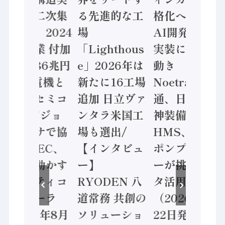
態調査二次集
る先進的な工
格化へ 国産
計結果」2024
場
AI開発や社会
年製造業 付加
「Lighthous
実装に活発な
価値額86兆円
e」2026年は
動き
/ 三菱電機と
新たに16工場
Noetra、富士
ソニーセミコ
追加 日立ヴァ
通、日立 / 兵
ン AIビジョ
ンタラ米国工
神装備 ×
ンセンサで協
場も選出/
HMS、老舗
業 / IDEC、
【インタビュ
ポンプメーカ
安全に動かす
ー】
ーが挑むデー
セーフティコ
RYODEN 八
タ活用 など
ントローラ
道常務 共創の
（2026年7月
（2026年8月
ソリューショ
22日発行）