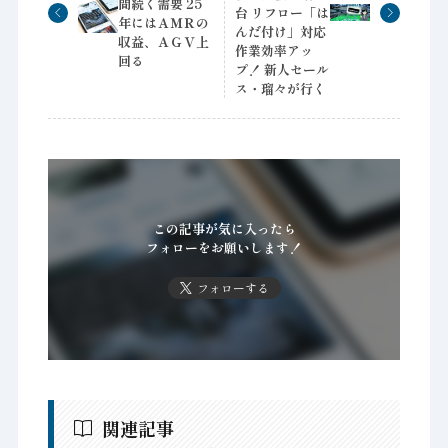
間続く需要 25
台 リフロー「は
年にはＡＭＲの
んだ付け」対応
収益、ＡＧＶ上
作業効率アッ
回る
プ！ 新人セール
ス・瑠々が行く
この記事が気に入ったら
フォローをお願いします！
フォローする
関連記事