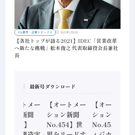
FA業界・企業トピックス
2021年1月6日
【各社トップが語る2021】IDEC「営業改革
へ新たな挑戦」舩木俊之 代表取締役会長兼社
長
最新号ダウンロード
【オートメー
【オートメー
【オートメー
ション新聞
ション新聞
ション新聞
No.455】
No.454】世
No.453】フ
「経済構造実
界をリードす
ィジカルAI本