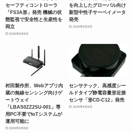
セーフティコントローラ
を向上したグローバル向け
「FS3A形」発売 機械の状
新型中性子サーベイメータ
態監視で安全性と生産性を
発売
両立
2026年8月6日
2026年8月6日
村田製作所、Webアプリ内
センサテック、高感度シー
蔵の無線センシング向けゲ
ルドタイプ静電容量形近接
ートウェイ
センサ「形CD-C12」発売
「LBAS0ZZ2SU-001」専
2026年8月6日
用PC不要でIoTシステムが
運用可能に
2026年8月6日