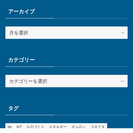
アーカイブ
ア
ー
カ
イ
ブ
カテゴリー
カ
テ
ゴ
リ
ー
タグ
ge
IoT
ものづくり
エネルギー
オムロン
コネクタ