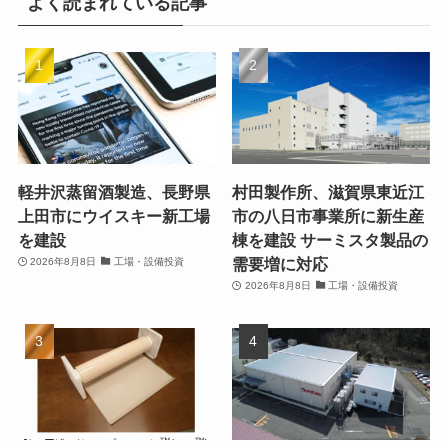
よく読まれている記事
軽井沢蒸留酒製造、長野県
村田製作所、滋賀県東近江
上田市にウイスキー新工場
市の八日市事業所に新生産
を建設
棟を建設 サーミスタ製品の
需要増に対応
2026年8月8日
工場・設備投資
2026年8月8日
工場・設備投資