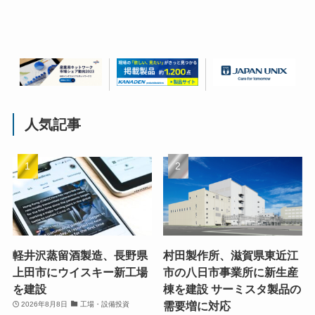
人気記事
軽井沢蒸留酒製造、長野県
村田製作所、滋賀県東近江
上田市にウイスキー新工場
市の八日市事業所に新生産
を建設
棟を建設 サーミスタ製品の
需要増に対応
2026年8月8日
工場・設備投資