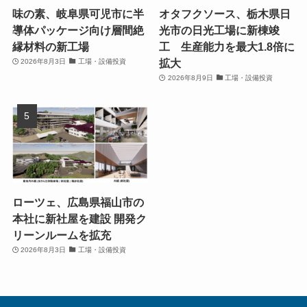
味の素、岐阜県可児市に半
オタフクソース、栃木県日
導体パッケージ向け層間絶
光市の日光工場に新棟竣
縁材料の新工場
工 生産能力を最大1.8倍に
拡大
2026年8月3日
工場・設備投資
2026年8月9日
工場・設備投資
ローツェ、広島県福山市の
本社に新社屋を建設 開発ク
リーンルームを拡充
2026年8月3日
工場・設備投資