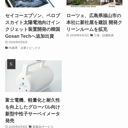
セイコーエプソン、ペロブ
ローツェ、広島県福山市の
スカイト太陽電池向けイン
本社に新社屋を建設 開発ク
クジェット装置開発の韓国
リーンルームを拡充
Gosan Techへ追加出資
2026年8月3日
工場・設備投資
2026年8月6日
FA業界・企業トピックス
富士電機、軽量化と耐久性
を向上したグローバル向け
新型中性子サーベイメータ
発売
2026年8月6日
新製品/サービス