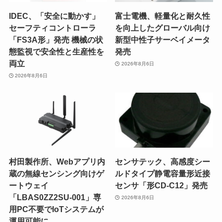
IDEC、「安全に動かす」
富士電機、軽量化と耐久性
セーフティコントローラ
を向上したグローバル向け
「FS3A形」発売 機械の状
新型中性子サーベイメータ
態監視で安全性と生産性を
発売
両立
2026年8月6日
2026年8月6日
村田製作所、Webアプリ内
センサテック、高感度シー
蔵の無線センシング向けゲ
ルドタイプ静電容量形近接
ートウェイ
センサ「形CD-C12」発売
「LBAS0ZZ2SU-001」専
2026年8月6日
用PC不要でIoTシステムが
運用可能に