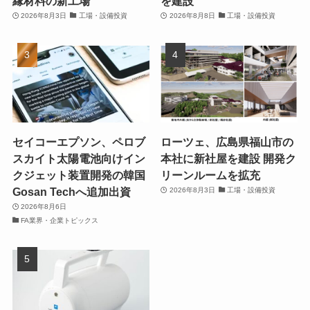
縁材料の新工場
を建設
2026年8月3日
工場・設備投資
2026年8月8日
工場・設備投資
セイコーエプソン、ペロブ
ローツェ、広島県福山市の
スカイト太陽電池向けイン
本社に新社屋を建設 開発ク
クジェット装置開発の韓国
リーンルームを拡充
Gosan Techへ追加出資
2026年8月3日
工場・設備投資
2026年8月6日
FA業界・企業トピックス