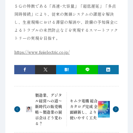
５Ｇの特徴である「高速･大容量」「超低遅延」「多点
同時接続」により、従来の無線システムの課題を解決
し、生産現場における滞留の解消や、設備の予知保全に
よるトラブルの未然防止などを実現するスマートファク
トリーの実現を目指す。
https://www.fujielectric.co.jp/
製造業、デジタ
ル経営への道〜
キムラ電機 総合
新時代の販売戦
カタログ完成 全
略〜製造業の展
面刷新し、より
示会はどう変わ
使いやすく工夫
る？