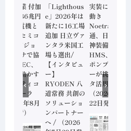
年製造業 付加
「Lighthous
実装に活発な
価値額86兆円
e」2026年は
動き
/ 三菱電機と
新たに16工場
Noetra、富士
ソニーセミコ
追加 日立ヴァ
通、日立 / 兵
ン AIビジョ
ンタラ米国工
神装備 ×
ンセンサで協
場も選出/
HMS、老舗
業 / IDEC、
【インタビュ
ポンプメーカ
安全に動かす
ー】
ーが挑むデー
セーフティコ
RYODEN 八
タ活用 など
ントローラ
道常務 共創の
（2026年7月
（2026年8月
ソリューショ
22日発行）
5日発行）
ンパートナー
へ / （2026