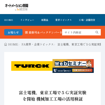
HOME
インタビュー
新製品
業界トピックス
工場・設備投資
イ
ョン新聞 最新号＆バックナンバーを無料で公開中 詳細はこちら
お知らせ
HOME
FA業界・企業トピックス
富士電機、東京工場で５Ｇ実証実験を
富士電機、東京工場で５Ｇ実証実験
を開始 機械加工工場の活用検証