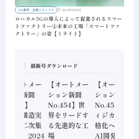
FA業界・企業トピックス
2021年9月30日
ローカル5Gの導入によって促進されるスマー
トファクトリー④未来の工場「スマートファ
クトリー」の姿【ミライト】
最新号ダウンロード
【オートメー
【オートメー
【オートメー
ション新聞
ション新聞
ション新聞
No.455】
No.454】世
No.453】フ
「経済構造実
界をリードす
ィジカルAI本
態調査二次集
る先進的な工
格化へ 国産
計結果」2024
場
AI開発や社会