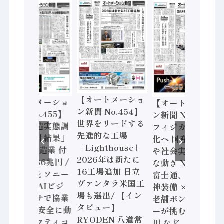
【オートメーショ
【オートメーショ
【オートメーショ
ン新聞 No.454】
ン新聞 No.455】
ン新聞 No.453】
世界をリードする
「経済構造実態調
フィジカルAI本格
先進的な工場
査二次集計結果」
化へ 国産AI開発
「Lighthouse」
2024年製造業 付
や社会実装に活発
2026年は新たに
加価値額86兆円 /
な動き Noetra、
16工場追加 日立
三菱電機とソニー
富士通、日立 / 兵
ヴァンタラ米国工
セミコン AIビジ
神装備 × HMS、
場も選出/ 【イン
ョンセンサで協業
老舗ポンプメーカ
タビュー】
/ IDEC、安全に動
ーが挑むデータ活
RYODEN 八道常
かすセーフティコ
用 など（2026年7