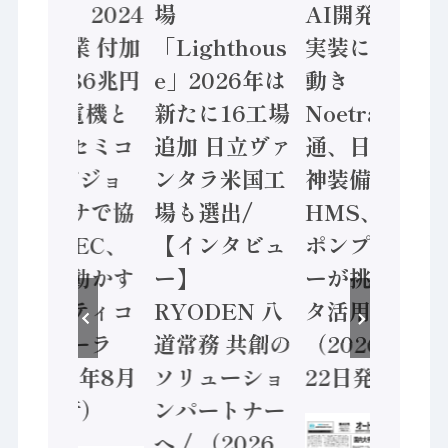
計結果」2024
場
AI開発や社会
年製造業 付加
「Lighthous
実装に活発な
価値額86兆円
e」2026年は
動き
/ 三菱電機と
新たに16工場
Noetra、富士
ソニーセミコ
追加 日立ヴァ
通、日立 / 兵
ン AIビジョ
ンタラ米国工
神装備 ×
ンセンサで協
場も選出/
HMS、老舗
業 / IDEC、
【インタビュ
ポンプメーカ
安全に動かす
ー】
ーが挑むデー
セーフティコ
RYODEN 八
タ活用 など
ントローラ
道常務 共創の
（2026年7月
（2026年8月
ソリューショ
22日発行）
5日発行）
ンパートナー
へ / （2026