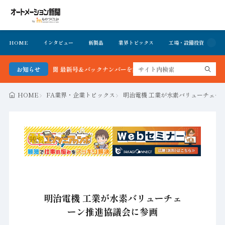
HOME
インタビュー
新製品
業界トピックス
工場・設備投資
イ
ーション新聞 最新号＆バックナンバーを無料で公開中 詳細はこちら
お知らせ
HOME
FA業界・企業トピックス
明治電機 工業が水素バリューチェー
明治電機 工業が水素バリューチェ
ーン推進協議会に参画