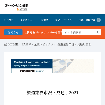
HOME
インタビュー
新製品
業界トピックス
工場・設備投資
イ
ョン新聞 最新号＆バックナンバーを無料で公開中 詳細はこちら
お知らせ
HOME
FA業界・企業トピックス
製造業界市況・見通し2021
製造業界市況・見通し2021