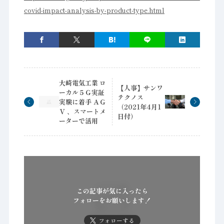
covid-impact-analysis-by-product-type.html
大崎電気工業 ロ
【人事】サンワ
ーカル５Ｇ実証
テクノス
実験に着手 ＡＧ
（2021年4月1
Ｖ 、スマートメ
日付）
ーターで活用
この記事が気に入ったら
フォローをお願いします！
フォローする