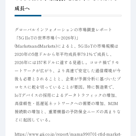
成長へ
グローバルインフォメーションの市場調査レポート
「5G IIoTの世界市場 (～2026年)」
(MarketsandMarkets)によると、5G IIoTの市場規模は
2020年の5億ドルから年平均成長率79.1％で成長し、
2026年には157米ドルに達する見通し。コロナ禍でリモ
ートワークが広がり、より高速で安定した通信環境が今
後も必要とされることと、企業が予測分析に基づいたプ
ロセスに舵を切っていることが要因。特に製造業で、
IoTデバイスの採用によるデータトラフィックの増加、
高信頼性・低遅延ネットワークへの需要の増加、M2M
接続数の増加と、重要機器の予防保全ニーズの高まりな
どに起因している。
https://www.gii.co.jp/report/mama990701-rfid-market-