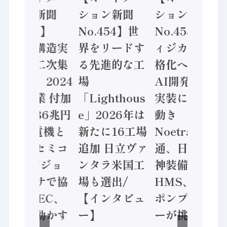
ション新聞
ション新聞
ション新聞
No.455】
No.454】世
No.453】フ
「経済構造実
界をリードす
ィジカルAI本
態調査二次集
る先進的な工
格化へ 国産
計結果」2024
場
AI開発や社会
年製造業 付加
「Lighthous
実装に活発な
価値額86兆円
e」2026年は
動き
/ 三菱電機と
新たに16工場
Noetra、富士
ソニーセミコ
追加 日立ヴァ
通、日立 / 兵
ン AIビジョ
ンタラ米国工
神装備 ×
ンセンサで協
場も選出/
HMS、老舗
業 / IDEC、
【インタビュ
ポンプメーカ
安全に動かす
ー】
ーが挑むデー