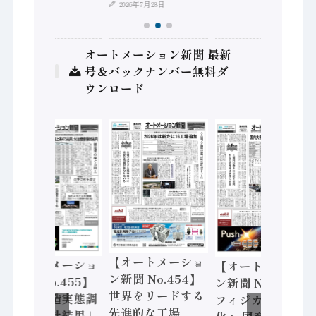
2026年7月28日
オートメーション新聞 最新
号＆バックナンバー無料ダ
ウンロード
【オートメーショ
【オートメーショ
【オートメーショ
ン新聞 No.454】
ン新聞 No.455】
ン新聞 No.453】
世界をリードする
「経済構造実態調
フィジカルAI本格
先進的な工場
査二次集計結果」