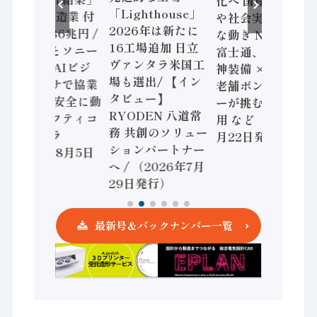
化へ 国産AI開発
「Lighthouse」
2024年製造業 付
や社会実装に活発
2026年は新たに
加価値額86兆円 /
な動き Noetra、
16工場追加 日立
三菱電機とソニー
富士通、日立 / 兵
ヴァンタラ米国工
セミコン AIビジ
神装備 × HMS、
場も選出/ 【イン
ョンセンサで協業
老舗ポンプメーカ
タビュー】
/ IDEC、安全に動
ーが挑むデータ活
RYODEN 八道常
かすセーフティコ
用 など（2026年7
務 共創のソリュー
ントローラ
月22日発行）
ションパートナー
（2026年8月5日
へ / （2026年7月
発行）
29日発行）
最新号＆バックナンバー一覧