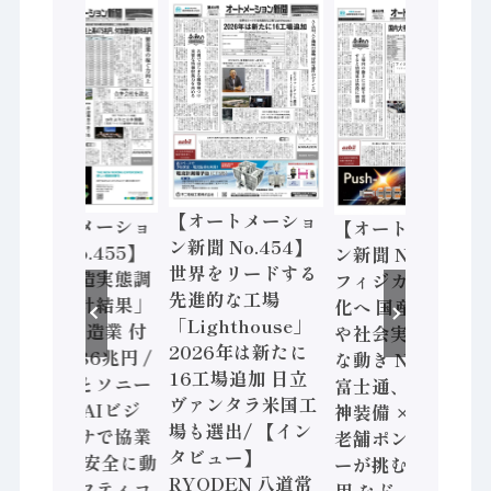
【オートメーショ
【オートメーショ
【オートメーショ
ン新聞 No.454】
ン新聞 No.455】
ン新聞 No.453】
世界をリードする
「経済構造実態調
フィジカルAI本格
先進的な工場
査二次集計結果」
化へ 国産AI開発
「Lighthouse」
2024年製造業 付
や社会実装に活発
2026年は新たに
加価値額86兆円 /
な動き Noetra、
16工場追加 日立
三菱電機とソニー
富士通、日立 / 兵
ヴァンタラ米国工
セミコン AIビジ
神装備 × HMS、
場も選出/ 【イン
ョンセンサで協業
老舗ポンプメーカ
タビュー】
/ IDEC、安全に動
ーが挑むデータ活
RYODEN 八道常
かすセーフティコ