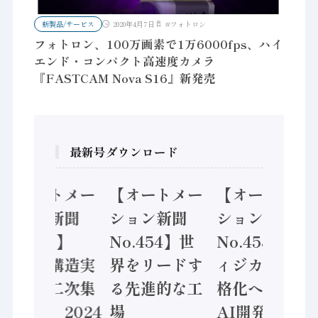
新製品/サービス
2020年4月7日
#
フォトロン
フォトロン、100万画素で1万6000fps、ハイ
エンド・コンパクト高速度カメラ
『FASTCAM Nova S16』新発売
最新号ダウンロード
【オートメー
【オートメー
【オートメー
ション新聞
ション新聞
ション新聞
No.455】
No.454】世
No.453】フ
「経済構造実
界をリードす
ィジカルAI本
態調査二次集
る先進的な工
格化へ 国産
計結果」2024
場
AI開発や社会