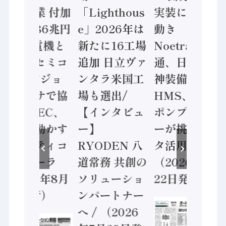
年製造業 付加
「Lighthous
実装に活発な
価値額86兆円
e」2026年は
動き
/ 三菱電機と
新たに16工場
Noetra、富士
ソニーセミコ
追加 日立ヴァ
通、日立 / 兵
ン AIビジョ
ンタラ米国工
神装備 ×
ンセンサで協
場も選出/
HMS、老舗
業 / IDEC、
【インタビュ
ポンプメーカ
安全に動かす
ー】
ーが挑むデー
セーフティコ
RYODEN 八
タ活用 など
ントローラ
道常務 共創の
（2026年7月
（2026年8月
ソリューショ
22日発行）
5日発行）
ンパートナー
へ / （2026