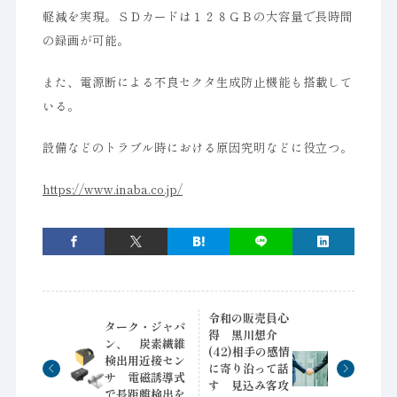
軽減を実現。ＳＤカードは１２８ＧＢの大容量で長時間
の録画が可能。
また、電源断による不良セクタ生成防止機能も搭載して
いる。
設備などのトラブル時における原因究明などに役立つ。
https://www.inaba.co.jp/
令和の販売員心
ターク・ジャパ
得 黒川想介
ン、 炭素繊維
(42)相手の感情
検出用近接セン
に寄り沿って話
サ 電磁誘導式
す 見込み客攻
で長距離検出を