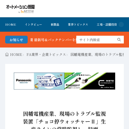
HOME
インタビュー
新製品
業界トピックス
工場・設備投資
イ
ーション新聞 最新号＆バックナンバーを無料で公開中 詳細はこちら
お知らせ
HOME
FA業界・企業トピックス
因幡電機産業、現場のトラブル監視
因幡電機産業、現場のトラブル監視
装置「チョコ停ウォッチャーⅡ」生