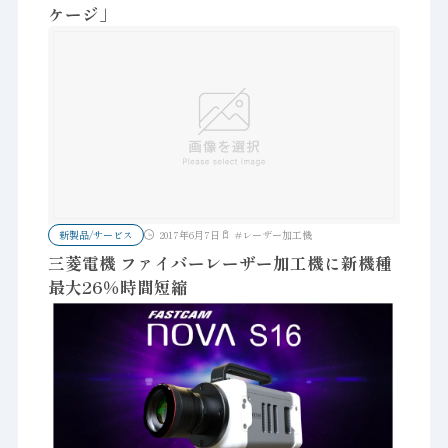
ケージ」
新製品/サービス
2017年6月7日
#
レーザー加工機
三菱電機 ファイバーレーザー加工機に新機種
最大26％時間短縮