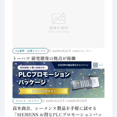
FA業界・企業トピックス
2018年10月3日
#
R＆Dセンター
トーハツ 研究開発の拠点が稼働
イベント・セミナー
2025年2月21日
#
2025年2月19日号
高木商会、シーメンス製品を手軽に試せる
「SIEMENS お得なPLCプロモーションパッ