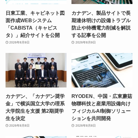
日東工業、キャビネット図
カナデン、製品サイトで長
面作成WEBシステム
期連休明けの設備トラブル
「CABISTA（キャビス
防止や待機電力削減を解説
タ）」紹介サイトを公開
する記事を公開
2026年8月9日
2026年8月9日
カナデン、「カナデン奨学
RYODEN、中国・広東蘑菇
金」で横浜国立大学の理系
物聯科技と産業用設備向け
大学院生を支援 第2期奨学
フィジカルAI制御ソリュー
生を決定
ションを共同開発
2026年8月8日
2026年8月8日