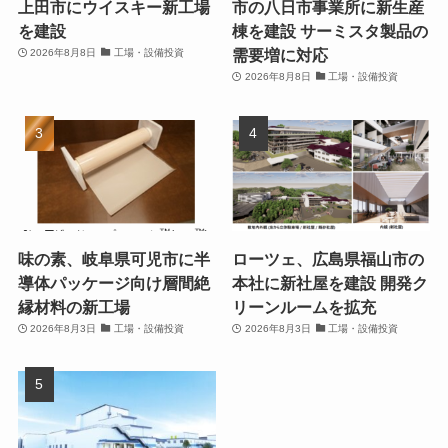
上田市にウイスキー新工場
市の八日市事業所に新生産
を建設
棟を建設 サーミスタ製品の
需要増に対応
2026年8月8日
工場・設備投資
2026年8月8日
工場・設備投資
味の素、岐阜県可児市に半
ローツェ、広島県福山市の
導体パッケージ向け層間絶
本社に新社屋を建設 開発ク
縁材料の新工場
リーンルームを拡充
2026年8月3日
工場・設備投資
2026年8月3日
工場・設備投資