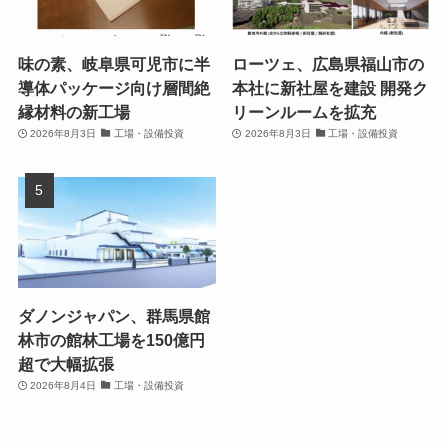
味の素、岐阜県可児市に半
ローツェ、広島県福山市の
導体パッケージ向け層間絶
本社に新社屋を建設 開発ク
縁材料の新工場
リーンルームを拡充
2026年8月3日
工場・設備投資
2026年8月3日
工場・設備投資
ダノンジャパン、群馬県館
林市の館林工場を150億円
超で大幅拡張
2026年8月4日
工場・設備投資