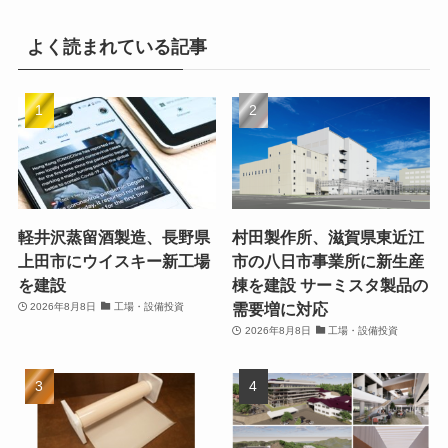
よく読まれている記事
軽井沢蒸留酒製造、長野県
村田製作所、滋賀県東近江
上田市にウイスキー新工場
市の八日市事業所に新生産
を建設
棟を建設 サーミスタ製品の
需要増に対応
2026年8月8日
工場・設備投資
2026年8月8日
工場・設備投資