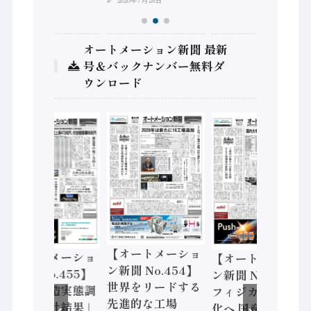
オートメーション新聞 最新
号＆バックナンバー無料ダ
ウンロード
【オートメーショ
【オートメーショ
【オートメーショ
ン新聞 No.454】
ン新聞 No.455】
ン新聞 No.453】
世界をリードする
「経済構造実態調
フィジカルAI本格
先進的な工場
査二次集計結果」
化へ 国産AI開発