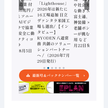
「Lighthouse」
2024年製造業 付
や社会実装に活発
2026年は新たに
加価値額86兆円 /
な動き Noetra、
16工場追加 日立
三菱電機とソニー
富士通、日立 / 兵
ヴァンタラ米国工
セミコン AIビジ
神装備 × HMS、
場も選出/ 【イン
ョンセンサで協業
老舗ポンプメーカ
タビュー】
/ IDEC、安全に動
ーが挑むデータ活
RYODEN 八道常
かすセーフティコ
用 など（2026年7
務 共創のソリュー
ントローラ
月22日発行）
ションパートナー
（2026年8月5日
へ / （2026年7月
発行）
29日発行）
最新号＆バックナンバー一覧