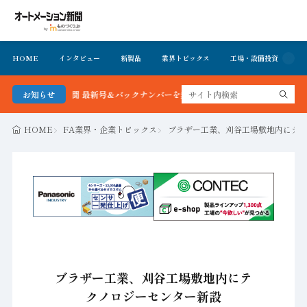
HOME
インタビュー
新製品
業界トピックス
工場・設備投資
イ
ション新聞 最新号＆バックナンバーを無料で公開中 詳細はこちら
お知らせ
HOME
FA業界・企業トピックス
ブラザー工業、刈谷工場敷地内にテ
ブラザー工業、刈谷工場敷地内にテ
クノロジーセンター新設