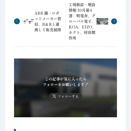
工場新設・増設
情報 10月第4
ABB 蘭・ロボ
週 明電舎、グ
ットメーカー買
ローバル電子、
収、B＆Rと連
KOA、EIZO、
携して販売展開
ホクト、村田製
作所
この記事が気に入ったら
フォローをお願いします！
フォローする