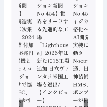
ション新聞
ション新聞
ション新聞
No.455】
No.454】世
No.453】フ
「経済構造実
界をリードす
ィジカルAI本
態調査二次集
る先進的な工
格化へ 国産
計結果」2024
場
AI開発や社会
年製造業 付加
「Lighthous
実装に活発な
価値額86兆円
e」2026年は
動き
/ 三菱電機と
新たに16工場
Noetra、富士
ソニーセミコ
追加 日立ヴァ
通、日立 / 兵
ン AIビジョ
ンタラ米国工
神装備 ×
ンセンサで協
場も選出/
HMS、老舗
業 / IDEC、
【インタビュ
ポンプメーカ
安全に動かす
ー】
ーが挑むデー