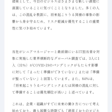
結果として、今日のビジネスはさまざまな新しい課題に
直面していることに気づくこととなりました。多くの人
は、この混乱を教訓に、将来起こりうる同様の事象の影
響から身を守るため、リスク軽減を優先することの重要
性に気づき始めています。
当社がシニアマネージャーと最前線にいるIT担当者を対
象に実施した業界横断的なグローバル調査では、3人に1
人（31％）がCOVID-19のパンデミックがもたらす影響
に対して「まったく準備ができていない」または「準備
が整っていない」と回答しています。また、84％は、
「将来起こりうるパンデミックまたは同様の混乱に対し
て準備することは優先順位が高い」と述べています。
これは、企業・組織がすでに未来の働き方について考え
始めており、最も困難な時期でも「通常どおりのビジネ