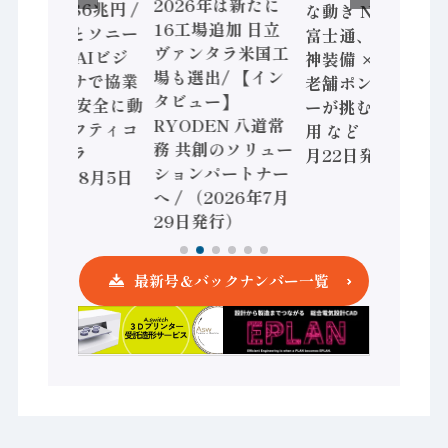
2026年は新たに
加価値額86兆円 /
な動き Noetra、
16工場追加 日立
三菱電機とソニー
富士通、日立 / 兵
ヴァンタラ米国工
セミコン AIビジ
神装備 × HMS、
場も選出/ 【イン
ョンセンサで協業
老舗ポンプメーカ
タビュー】
/ IDEC、安全に動
ーが挑むデータ活
RYODEN 八道常
かすセーフティコ
用 など（2026年7
務 共創のソリュー
ントローラ
月22日発行）
ションパートナー
（2026年8月5日
へ / （2026年7月
発行）
29日発行）
最新号＆バックナンバー一覧