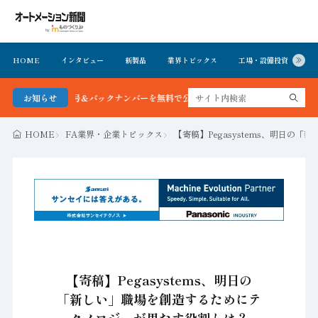
HOME
インタビュー
新製品
業界トピックス
工場・設備投資
イ
最新号＆バックナンバーを無料で公開中 詳細はこちら
お知らせ
HOME
FA業界・企業トピックス
【寄稿】Pegasystems、明日
【寄稿】Pegasystems、明日の
「新しい」職場を創造するためにテ