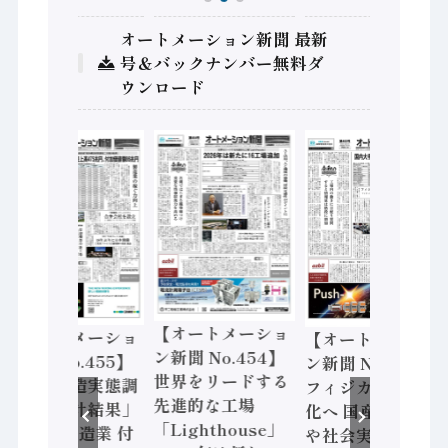
オートメーション新聞 最新
号＆バックナンバー無料ダ
ウンロード
【オートメーショ
【オートメーショ
【オートメーショ
ン新聞 No.454】
新聞 No.455】
ン新聞 No.453】
世界をリードする
「経済構造実態調
フィジカルAI本格
先進的な工場
査二次集計結果」
化へ 国産AI開発
「Lighthouse」
2024年製造業 付
や社会実装に活発