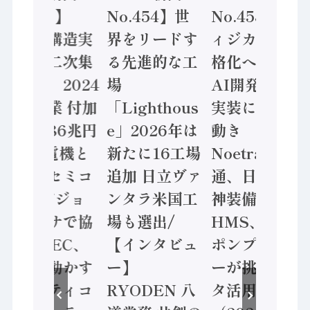
No.455】
No.454】世
No.453】フ
「経済構造実
界をリードす
ィジカルAI本
態調査二次集
る先進的な工
格化へ 国産
計結果」2024
場
AI開発や社会
年製造業 付加
「Lighthous
実装に活発な
価値額86兆円
e」2026年は
動き
/ 三菱電機と
新たに16工場
Noetra、富士
ソニーセミコ
追加 日立ヴァ
通、日立 / 兵
ン AIビジョ
ンタラ米国工
神装備 ×
ンセンサで協
場も選出/
HMS、老舗
業 / IDEC、
【インタビュ
ポンプメーカ
安全に動かす
ー】
ーが挑むデー
セーフティコ
RYODEN 八
タ活用 など