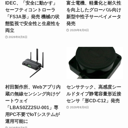
IDEC、「安全に動かす」
富士電機、軽量化と耐久性
セーフティコントローラ
を向上したグローバル向け
「FS3A形」発売 機械の状
新型中性子サーベイメータ
態監視で安全性と生産性を
発売
両立
2026年8月6日
2026年8月6日
村田製作所、Webアプリ内
センサテック、高感度シー
蔵の無線センシング向けゲ
ルドタイプ静電容量形近接
ートウェイ
センサ「形CD-C12」発売
「LBAS0ZZ2SU-001」専
2026年8月6日
用PC不要でIoTシステムが
運用可能に
2026年8月6日