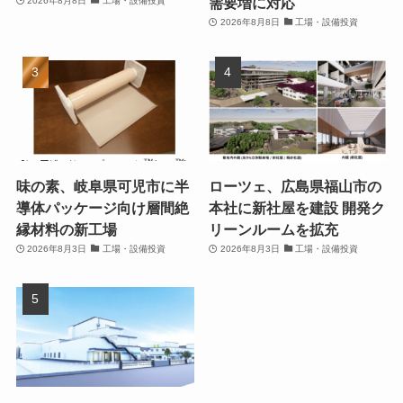
需要増に対応
2026年8月8日
工場・設備投資
2026年8月8日
工場・設備投資
味の素、岐阜県可児市に半
ローツェ、広島県福山市の
導体パッケージ向け層間絶
本社に新社屋を建設 開発ク
縁材料の新工場
リーンルームを拡充
2026年8月3日
工場・設備投資
2026年8月3日
工場・設備投資