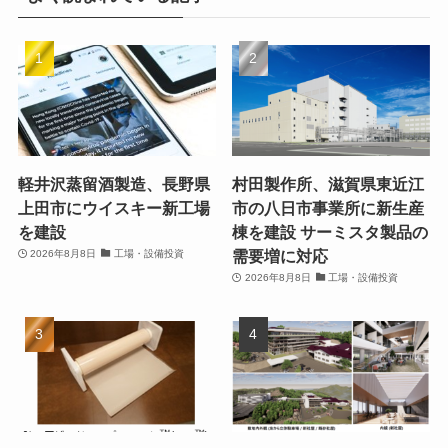
軽井沢蒸留酒製造、長野県
村田製作所、滋賀県東近江
上田市にウイスキー新工場
市の八日市事業所に新生産
を建設
棟を建設 サーミスタ製品の
需要増に対応
2026年8月8日
工場・設備投資
2026年8月8日
工場・設備投資