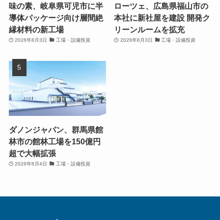
味の素、岐阜県可児市に半
ローツェ、広島県福山市の
導体パッケージ向け層間絶
本社に新社屋を建設 開発ク
縁材料の新工場
リーンルームを拡充
2026年8月3日
工場・設備投資
2026年8月3日
工場・設備投資
ダノンジャパン、群馬県館
林市の館林工場を150億円
超で大幅拡張
2026年8月4日
工場・設備投資