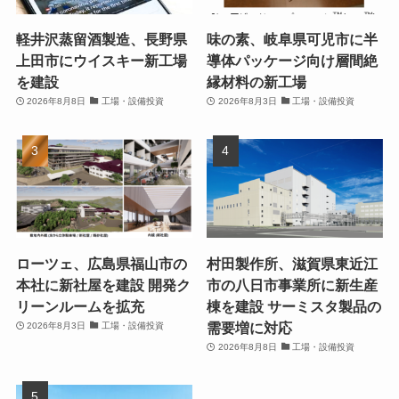
軽井沢蒸留酒製造、長野県
味の素、岐阜県可児市に半
上田市にウイスキー新工場
導体パッケージ向け層間絶
を建設
縁材料の新工場
2026年8月8日
工場・設備投資
2026年8月3日
工場・設備投資
ローツェ、広島県福山市の
村田製作所、滋賀県東近江
本社に新社屋を建設 開発ク
市の八日市事業所に新生産
リーンルームを拡充
棟を建設 サーミスタ製品の
需要増に対応
2026年8月3日
工場・設備投資
2026年8月8日
工場・設備投資