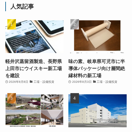
人気記事
軽井沢蒸留酒製造、長野県
味の素、岐阜県可児市に半
上田市にウイスキー新工場
導体パッケージ向け層間絶
を建設
縁材料の新工場
2026年8月8日
工場・設備投資
2026年8月3日
工場・設備投資