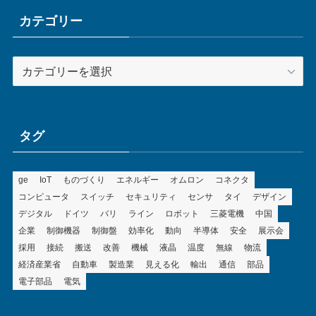
イ
ブ
カテゴリー
カ
テ
ゴ
リ
ー
タグ
ge
IoT
ものづくり
エネルギー
オムロン
コネクタ
コンピュータ
スイッチ
セキュリティ
センサ
タイ
デザイン
デジタル
ドイツ
バリ
ライン
ロボット
三菱電機
中国
企業
制御機器
制御盤
効率化
動向
半導体
安全
展示会
採用
接続
搬送
改善
機械
液晶
温度
無線
物流
経済産業省
自動車
製造業
見える化
輸出
通信
部品
電子部品
電気