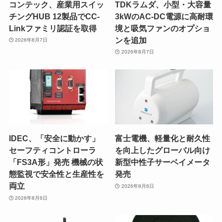
コンテック、産業用スイッ
TDKラムダ、小型・大容量
チングHUB 12製品でCC-
3kWのAC-DC電源に高耐環
Linkファミリ認証を取得
境と吸気ファンのオプショ
ンを追加
2026年8月7日
2026年8月7日
IDEC、「安全に動かす」
富士電機、軽量化と耐久性
セーフティコントローラ
を向上したグローバル向け
「FS3A形」発売 機械の状
新型中性子サーベイメータ
態監視で安全性と生産性を
発売
両立
2026年8月6日
2026年8月6日