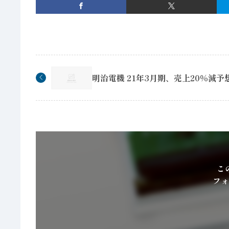
明治電機 21年3月期、売上20％減予
こ
フォ