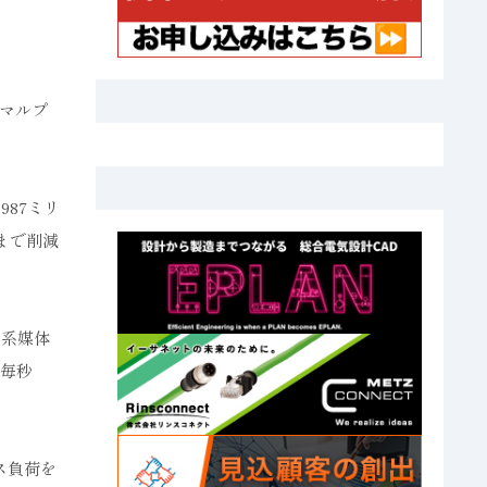
マルプ
87ミリ
まで削減
ム系媒体
も毎秒
ス負荷を