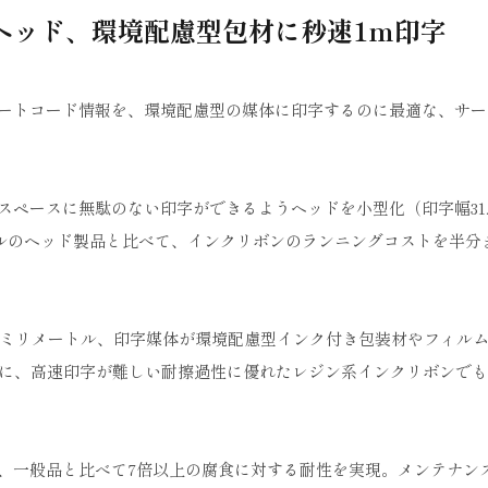
ヘッド、環境配慮型包材に秒速1m印字
ートコード情報を、環境配慮型の媒体に印字するのに最適な、サー
ペースに無駄のない印字ができるようヘッドを小型化（印字幅31.9
ートルのヘッド製品と比べて、インクリボンのランニングコストを半分
500ミリメートル、印字媒体が環境配慮型インク付き包装材やフィル
らに、高速印字が難しい耐擦過性に優れたレジン系インクリボンで
、一般品と比べて7倍以上の腐食に対する耐性を実現。メンテナン