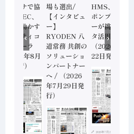
ンセンサで協
場も選出/
HMS、老舗
業 / IDEC、
【インタビュ
ポンプメーカ
安全に動かす
ー】
ーが挑むデー
セーフティコ
RYODEN 八
タ活用 など
ントローラ
道常務 共創の
（2026年7月
（2026年8月
ソリューショ
22日発行）
5日発行）
ンパートナー
へ / （2026
年7月29日発
行）
2026年7月21日