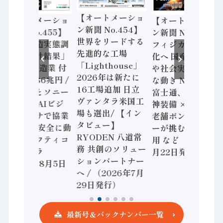
【オートメーショ
【オートメーショ
【オートメーショ
ン新聞 No.454】
ン新聞 No.455】
ン新聞 No.453】
世界をリードする
「経済構造実態調
フィジカルAI本格
先進的な工場
査二次集計結果」
化へ 国産AI開発
「Lighthouse」
2024年製造業 付
や社会実装に活発
2026年は新たに
加価値額86兆円 /
な動き Noetra、
16工場追加 日立
三菱電機とソニー
富士通、日立 / 兵
ヴァンタラ米国工
セミコン AIビジ
神装備 × HMS、
場も選出/ 【イン
ョンセンサで協業
老舗ポンプメーカ
タビュー】
/ IDEC、安全に動
ーが挑むデータ活
RYODEN 八道常
かすセーフティコ
用 など（2026年7
務 共創のソリュー
ントローラ
月22日発行）
ションパートナー
（2026年8月5日
へ / （2026年7月
発行）
29日発行）
最新号＆バックナンバー一覧