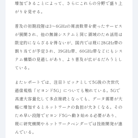
増加できることによって、さらにこれらの分野で盛り上
がりを見せる。
普及の初期段階は3〜6GHzの周波数帯を使ったサービス
が展開され、他の無線システムと同じ領域のため活用は
限定的にならざるを得ないが、国内では既に28GHz帯の
割り当てが予定され、39GHz帯、60GHz帯などにもシス
テム構築の見通しがあり、より普及が広がるだろうとし
ている。
またレポートでは、注目トピックとして5G後の次世代
通信規格「ビヨンド5G」についても触れている。5Gで
高速大容量化して多点接続となっても、データ需要が大
幅に増加するとネットワークの負担が大きくなる。その
ため早い段階でビヨンド5Gへ動き始める必要があり、
既に研究機関やネットワークベンダーでは技術開発が進
んでいる。