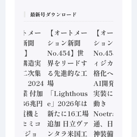
最新号ダウンロード
【オートメー
【オートメー
【オートメー
ション新聞
ション新聞
ション新聞
No.455】
No.454】世
No.453】フ
「経済構造実
界をリードす
ィジカルAI本
態調査二次集
る先進的な工
格化へ 国産
計結果」2024
場
AI開発や社会
年製造業 付加
「Lighthous
実装に活発な
価値額86兆円
e」2026年は
動き
/ 三菱電機と
新たに16工場
Noetra、富士
ソニーセミコ
追加 日立ヴァ
通、日立 / 兵
ン AIビジョ
ンタラ米国工
神装備 ×