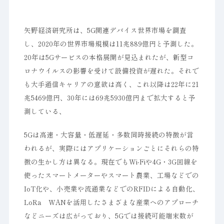
矢野経済研究所は、5G関連デバイス世界市場を調査
し、2020年の世界市場規模は11兆889億円と予測した。
20年は5Gサービスの本格展開が見込まれたが、新型コ
ロナウイルスの影響を受けて設備投資が遅れた。それで
も大手通信キャリアの意欲は高く、これ以降は22年に21
兆5469億円、30年には69兆5930億円まで拡大すると予
測している、
5Gは高速・大容量・低遅延・多数同時接続の特徴が言
われるが、実際にはアプリケーションごとにそれらの特
徴の生かし方は異なる。現在でもWi-Fiや4G・3G回線を
使ったスマートメーターやスマート農業、工場などでの
IoT化や、小売業や流通業などでのRFIDによる自動化、
LoRa WANを活用したさまざまな産業へのアプローチ
などニーズは広がっており、5Gでは接続可能端末数が