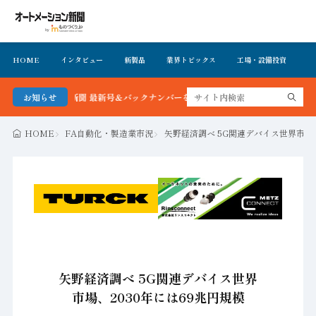
HOME
インタビュー
新製品
業界トピックス
工場・設備投資
イ
メーション新聞 最新号＆バックナンバーを無料で公開中 詳細はこちら
お知らせ
HOME
FA自動化・製造業市況
矢野経済調べ 5G関連デバイス世界市場、
矢野経済調べ 5G関連デバイス世界
市場、2030年には69兆円規模