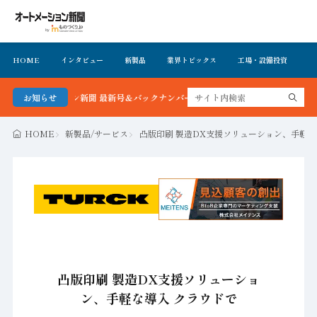
HOME
インタビュー
新製品
業界トピックス
工場・設備投資
イ
トメーション新聞 最新号＆バックナンバーを無料で公開中 詳細はこちら
お知らせ
HOME
新製品/サービス
凸版印刷 製造DX支援ソリューション、手軽な
凸版印刷 製造DX支援ソリューショ
ン、手軽な導入 クラウドで