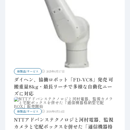
新製品/サービス
2025年6月17日
ダイヘン、協働ロボット「FD-VC8」発売 可
搬重量8kg・最長リーチで多様な自動化ニー
ズに対応
新製品/サービス
2018年6月14日
NTTアドバンステクノロジと河村電器、監視
カメラと宅配ボックスを併せた「通信機器格