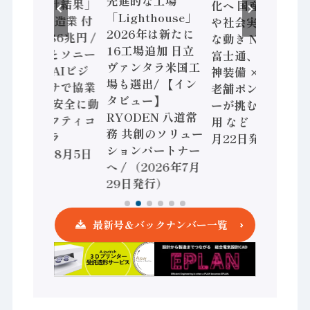
先進的な工場
査二次集計結果」
化へ 国産AI開発
「Lighthouse」
2024年製造業 付
や社会実装に活発
2026年は新たに
加価値額86兆円 /
な動き Noetra、
16工場追加 日立
三菱電機とソニー
富士通、日立 / 兵
ヴァンタラ米国工
セミコン AIビジ
神装備 × HMS、
場も選出/ 【イン
ョンセンサで協業
老舗ポンプメーカ
タビュー】
/ IDEC、安全に動
ーが挑むデータ活
RYODEN 八道常
かすセーフティコ
用 など（2026年7
務 共創のソリュー
ントローラ
月22日発行）
ションパートナー
（2026年8月5日
へ / （2026年7月
発行）
29日発行）
最新号＆バックナンバー一覧