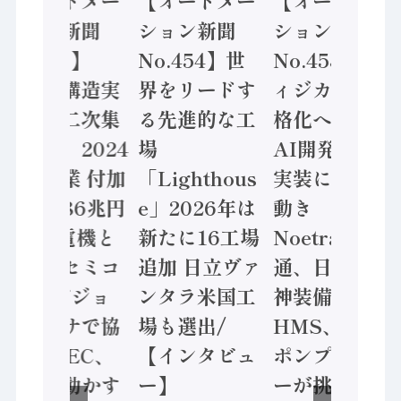
【オートメー
【オートメー
【オートメー
ション新聞
ション新聞
ション新聞
No.455】
No.454】世
No.453】フ
「経済構造実
界をリードす
ィジカルAI本
態調査二次集
る先進的な工
格化へ 国産
計結果」2024
場
AI開発や社会
年製造業 付加
「Lighthous
実装に活発な
価値額86兆円
e」2026年は
動き
/ 三菱電機と
新たに16工場
Noetra、富士
ソニーセミコ
追加 日立ヴァ
通、日立 / 兵
ン AIビジョ
ンタラ米国工
神装備 ×
ンセンサで協
場も選出/
HMS、老舗
業 / IDEC、
【インタビュ
ポンプメーカ
安全に動かす
ー】
ーが挑むデー