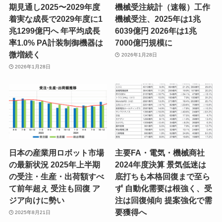
期見通し2025〜2029年度
機械受注統計（速報）工作
着実な成長で2029年度に1
機械受注、2025年は1兆
兆1299億円へ 年平均成長
6039億円 2026年は1兆
率1.0% PA計装制御機器は
7000億円規模に
微増続く
2026年1月28日
2026年1月28日
日本の産業用ロボット市場
主要FA・電気・機械商社
の最新状況 2025年上半期
2024年度決算 景気低迷は
の受注・生産・出荷額すべ
底打ちも本格回復まで至ら
て前年超え 受注も回復 ア
ず 自動化需要は根強く、受
ジア向けに勢い
注は回復傾向 提案強化で需
要獲得へ
2025年8月21日