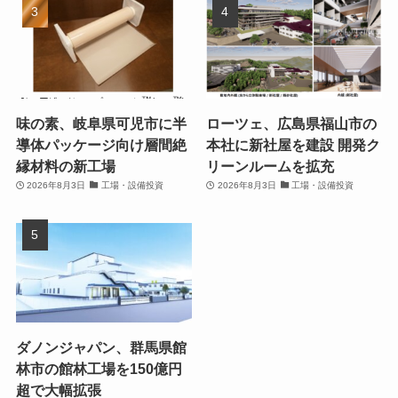
味の素、岐阜県可児市に半
ローツェ、広島県福山市の
導体パッケージ向け層間絶
本社に新社屋を建設 開発ク
縁材料の新工場
リーンルームを拡充
2026年8月3日
工場・設備投資
2026年8月3日
工場・設備投資
ダノンジャパン、群馬県館
林市の館林工場を150億円
超で大幅拡張