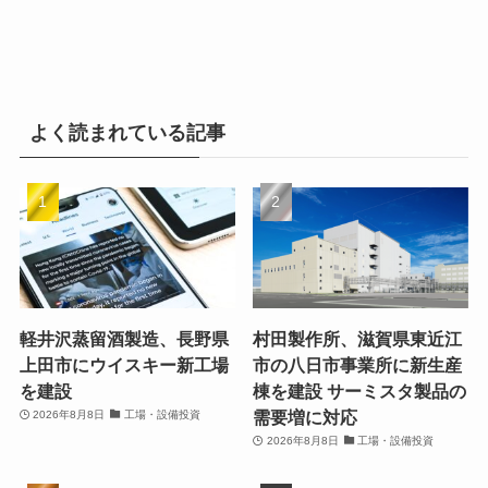
よく読まれている記事
軽井沢蒸留酒製造、長野県
村田製作所、滋賀県東近江
上田市にウイスキー新工場
市の八日市事業所に新生産
を建設
棟を建設 サーミスタ製品の
需要増に対応
2026年8月8日
工場・設備投資
2026年8月8日
工場・設備投資