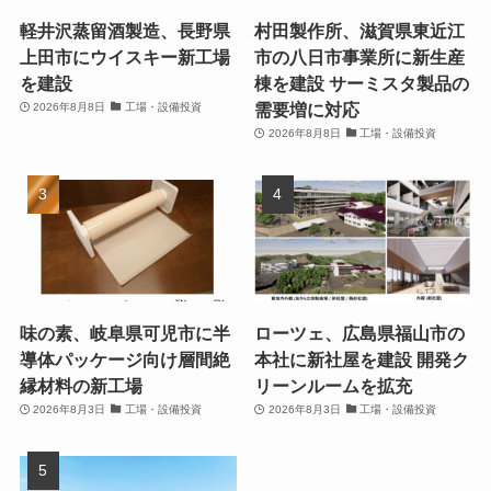
軽井沢蒸留酒製造、長野県
村田製作所、滋賀県東近江
上田市にウイスキー新工場
市の八日市事業所に新生産
を建設
棟を建設 サーミスタ製品の
需要増に対応
2026年8月8日
工場・設備投資
2026年8月8日
工場・設備投資
味の素、岐阜県可児市に半
ローツェ、広島県福山市の
導体パッケージ向け層間絶
本社に新社屋を建設 開発ク
縁材料の新工場
リーンルームを拡充
2026年8月3日
工場・設備投資
2026年8月3日
工場・設備投資