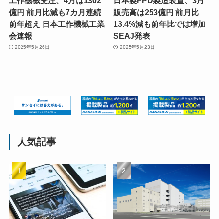
工作機械受注、4月は1302
日本製FPD製造装置、3月
億円 前月比減も7カ月連続
販売高は253億円 前月比
前年超え 日本工作機械工業
13.4%減も前年比では増加
会速報
SEAJ発表
2025年5月26日
2025年5月23日
人気記事