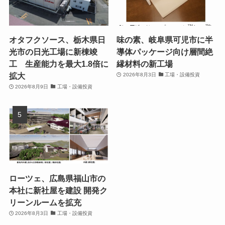
オタフクソース、栃木県日
味の素、岐阜県可児市に半
光市の日光工場に新棟竣
導体パッケージ向け層間絶
工 生産能力を最大1.8倍に
縁材料の新工場
拡大
2026年8月3日
工場・設備投資
2026年8月9日
工場・設備投資
ローツェ、広島県福山市の
本社に新社屋を建設 開発ク
リーンルームを拡充
2026年8月3日
工場・設備投資