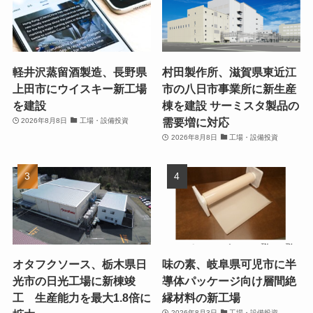
軽井沢蒸留酒製造、長野県
村田製作所、滋賀県東近江
上田市にウイスキー新工場
市の八日市事業所に新生産
を建設
棟を建設 サーミスタ製品の
需要増に対応
2026年8月8日
工場・設備投資
2026年8月8日
工場・設備投資
オタフクソース、栃木県日
味の素、岐阜県可児市に半
光市の日光工場に新棟竣
導体パッケージ向け層間絶
工 生産能力を最大1.8倍に
縁材料の新工場
2026年8月3日
工場・設備投資