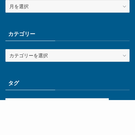
ア
ー
カ
イ
ブ
カテゴリー
カ
テ
ゴ
リ
ー
タグ
ge
IoT
ものづくり
エネルギー
オムロン
コネクタ
コンピュータ
スイッチ
セキュリティ
センサ
タイ
デザイン
デジタル
ドイツ
バリ
ライン
ロボット
三菱電機
中国
企業
制御機器
制御盤
効率化
動向
半導体
安全
展示会
採用
接続
搬送
改善
機械
液晶
温度
無線
物流