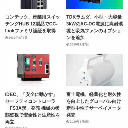
コンテック、産業用スイッ
TDKラムダ、小型・大容量
チングHUB 12製品でCC-
3kWのAC-DC電源に高耐環
Linkファミリ認証を取得
境と吸気ファンのオプショ
ンを追加
2026年8月7日
2026年8月7日
IDEC、「安全に動かす」
富士電機、軽量化と耐久性
セーフティコントローラ
を向上したグローバル向け
「FS3A形」発売 機械の状
新型中性子サーベイメータ
態監視で安全性と生産性を
発売
両立
2026年8月6日