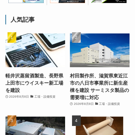
人気記事
軽井沢蒸留酒製造、長野県
村田製作所、滋賀県東近江
上田市にウイスキー新工場
市の八日市事業所に新生産
を建設
棟を建設 サーミスタ製品の
需要増に対応
2026年8月8日
工場・設備投資
2026年8月8日
工場・設備投資