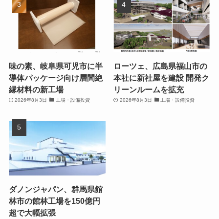
味の素、岐阜県可児市に半
ローツェ、広島県福山市の
導体パッケージ向け層間絶
本社に新社屋を建設 開発ク
縁材料の新工場
リーンルームを拡充
2026年8月3日
工場・設備投資
2026年8月3日
工場・設備投資
ダノンジャパン、群馬県館
林市の館林工場を150億円
超で大幅拡張