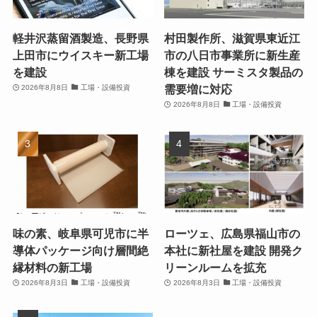
軽井沢蒸留酒製造、長野県
村田製作所、滋賀県東近江
上田市にウイスキー新工場
市の八日市事業所に新生産
を建設
棟を建設 サーミスタ製品の
需要増に対応
2026年8月8日
工場・設備投資
2026年8月8日
工場・設備投資
味の素、岐阜県可児市に半
ローツェ、広島県福山市の
導体パッケージ向け層間絶
本社に新社屋を建設 開発ク
縁材料の新工場
リーンルームを拡充
2026年8月3日
工場・設備投資
2026年8月3日
工場・設備投資