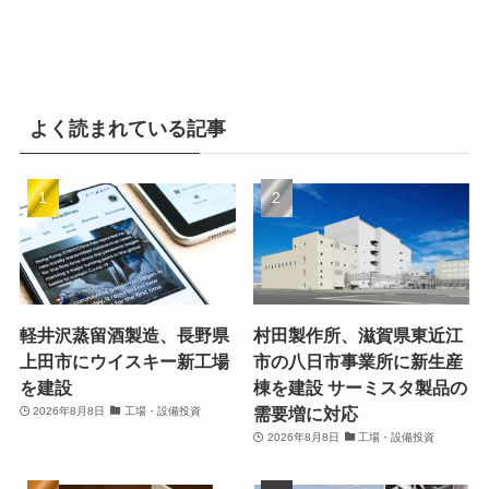
よく読まれている記事
軽井沢蒸留酒製造、長野県
村田製作所、滋賀県東近江
上田市にウイスキー新工場
市の八日市事業所に新生産
を建設
棟を建設 サーミスタ製品の
需要増に対応
2026年8月8日
工場・設備投資
2026年8月8日
工場・設備投資