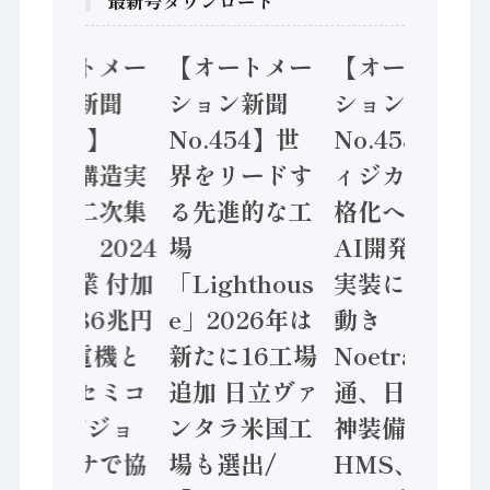
最新号ダウンロード
【オートメー
【オートメー
【オートメー
ション新聞
ション新聞
ション新聞
No.455】
No.454】世
No.453】フ
「経済構造実
界をリードす
ィジカルAI本
態調査二次集
る先進的な工
格化へ 国産
計結果」2024
場
AI開発や社会
年製造業 付加
「Lighthous
実装に活発な
価値額86兆円
e」2026年は
動き
/ 三菱電機と
新たに16工場
Noetra、富士
ソニーセミコ
追加 日立ヴァ
通、日立 / 兵
ン AIビジョ
ンタラ米国工
神装備 ×
ンセンサで協
場も選出/
HMS、老舗