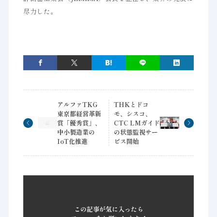
尽力した。
アルファTKG
THKとドコ
東京都経営革新
モ、シスコ、
賞「優秀賞」、
CTC LMガイド
中小製造業の
の状態監視サー
IoT化推進
ビス開始
この記事が気に入ったら