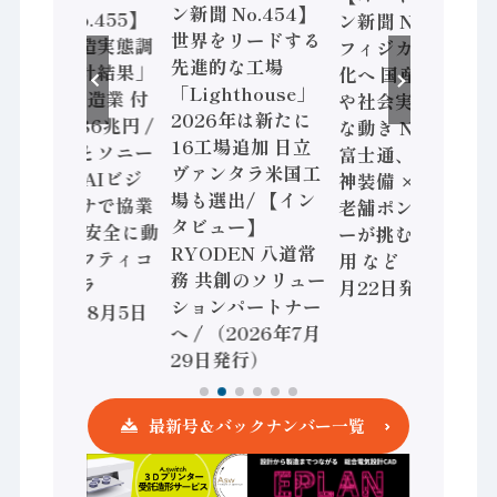
ン新聞 No.454】
ン新聞 No.455】
ン新聞 No.453】
世界をリードする
「経済構造実態調
フィジカルAI本格
先進的な工場
査二次集計結果」
化へ 国産AI開発
「Lighthouse」
2024年製造業 付
や社会実装に活発
2026年は新たに
加価値額86兆円 /
な動き Noetra、
16工場追加 日立
三菱電機とソニー
富士通、日立 / 兵
ヴァンタラ米国工
セミコン AIビジ
神装備 × HMS、
場も選出/ 【イン
ョンセンサで協業
老舗ポンプメーカ
タビュー】
/ IDEC、安全に動
ーが挑むデータ活
RYODEN 八道常
かすセーフティコ
用 など（2026年7
務 共創のソリュー
ントローラ
月22日発行）
ションパートナー
（2026年8月5日
へ / （2026年7月
発行）
29日発行）
最新号＆バックナンバー一覧