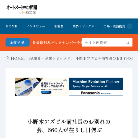
HOME
インタビュー
新製品
業界トピックス
工場・設備投資
イ
ション新聞 最新号＆バックナンバーを無料で公開中 詳細はこちら
お知らせ
HOME
FA業界・企業トピックス
小野木アズビル前社長のお別れの会、
小野木アズビル前社長のお別れの
会、660人が在りし日偲ぶ