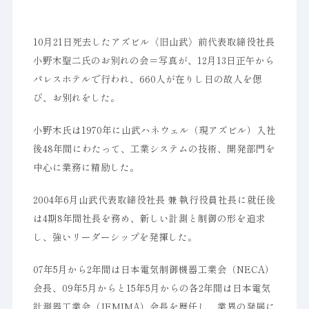
10月21日死去したアズビル〈旧山武〉前代表取締役社長
小野木聖二氏のお別れの会＝写真が、12月13日正午から
パレスホテルで行われ、660人が在りし日の故人を偲
び、お別れをした。
小野木氏は1970年に山武ハネウェル（現アズビル）入社
後48年間にわたって、工業システムの技術、開発部門を
中心に業務に精励した。
2004年6月山武代表取締役社長 兼 執行役員社長に就任後
は4期8年間社長を務め、新しい計測と制御の形を追求
し、強いリーダーシップを発揮した。
07年5月から2年間は日本電気制御機器工業会（NECA）
会長、09年5月からと15年5月からの各2年間は日本電気
計測器工業会（JEMIMA）会長を歴任し、業界の発展に