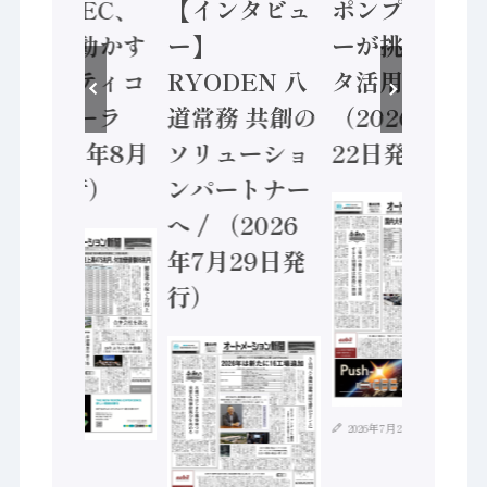
業 / IDEC、
【インタビュ
ポンプメーカ
安全に動かす
ー】
ーが挑むデー
セーフティコ
RYODEN 八
タ活用 など
ントローラ
道常務 共創の
（2026年7月
（2026年8月
ソリューショ
22日発行）
5日発行）
ンパートナー
へ / （2026
年7月29日発
行）
2026年7月21日
2026年8月4日