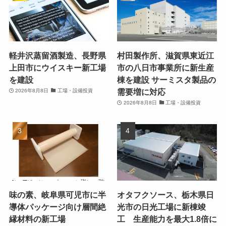
軽井沢蒸留酒製造、長野県
村田製作所、滋賀県東近江
上田市にウイスキー新工場
市の八日市事業所に新生産
を建設
棟を建設 サーミスタ製品の
需要増に対応
2026年8月8日
工場・設備投資
2026年8月8日
工場・設備投資
味の素、岐阜県可児市に半
オタフクソース、栃木県日
導体パッケージ向け層間絶
光市の日光工場に新棟竣
縁材料の新工場
工 生産能力を最大1.8倍に