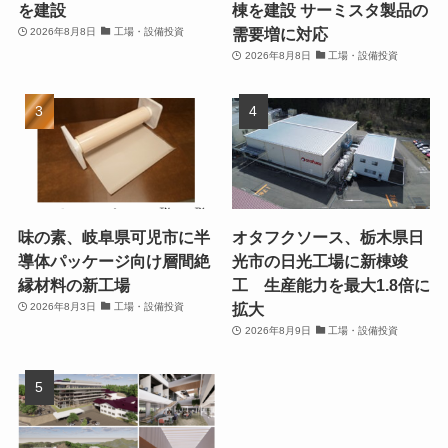
を建設
棟を建設 サーミスタ製品の
需要増に対応
2026年8月8日
工場・設備投資
2026年8月8日
工場・設備投資
味の素、岐阜県可児市に半
オタフクソース、栃木県日
導体パッケージ向け層間絶
光市の日光工場に新棟竣
縁材料の新工場
工 生産能力を最大1.8倍に
拡大
2026年8月3日
工場・設備投資
2026年8月9日
工場・設備投資