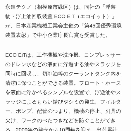
永進テクノ（相模原市緑区）は、同社の「浮遊
物・浮上油回収装置 ECO EiT（エコイット）」
が、日本産業機械工業会主催の「第45回優秀環境
装置表彰」で中小企業庁長官賞を受賞した。
ECO EiTは、工作機械や洗浄機、コンプレッサー
のドレン水などの液面に浮遊する油やスラッジを
同時に回収し、切削油等のクーラントタンク内を
清潔に保つことができる装置。フロート・ホース
を液面に浮かベるシンプルな設置で、浮遊油やス
ラッジによるもらい錆びやシミの発生、フィルタ
ー、ポンプ、配管のつまり、機械の停止、刃具の
欠け、ワークのべたつきなどを防ぐことができ
る。2009年の発売から10周年を迎え、出荷累計