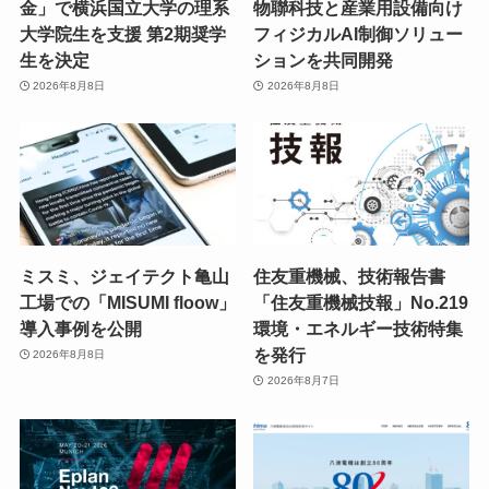
金」で横浜国立大学の理系
物聯科技と産業用設備向け
大学院生を支援 第2期奨学
フィジカルAI制御ソリュー
生を決定
ションを共同開発
2026年8月8日
2026年8月8日
ミスミ、ジェイテクト亀山
住友重機械、技術報告書
工場での「MISUMI floow」
「住友重機械技報」No.219
導入事例を公開
環境・エネルギー技術特集
を発行
2026年8月8日
2026年8月7日