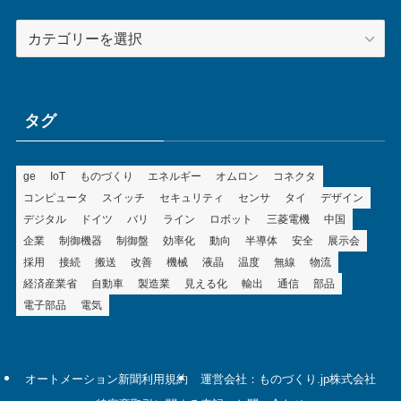
カ
テ
ゴ
リ
ー
タグ
ge
IoT
ものづくり
エネルギー
オムロン
コネクタ
コンピュータ
スイッチ
セキュリティ
センサ
タイ
デザイン
デジタル
ドイツ
バリ
ライン
ロボット
三菱電機
中国
企業
制御機器
制御盤
効率化
動向
半導体
安全
展示会
採用
接続
搬送
改善
機械
液晶
温度
無線
物流
経済産業省
自動車
製造業
見える化
輸出
通信
部品
電子部品
電気
オートメーション新聞利用規約
運営会社：ものづくり.jp株式会社