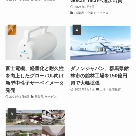
Gosan Techへ追加出資
2026年8月6日
FA業界・企業トピックス
富士電機、軽量化と耐久性
ダノンジャパン、群馬県館
を向上したグローバル向け
林市の館林工場を150億円
新型中性子サーベイメータ
超で大幅拡張
発売
2026年8月4日
工場・設備投資
2026年8月6日
新製品/サービス