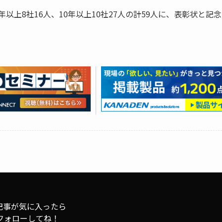
年以上8社16人、10年以上10社27人の計59人に、表彰状と記
記事が気に入ったら
フォローしてね！