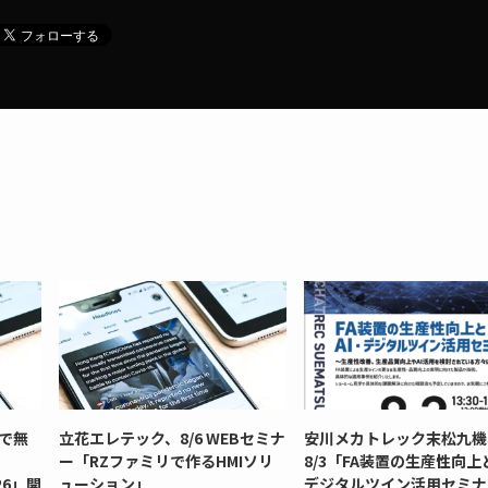
市で無
立花エレテック、8/6 WEBセミナ
安川メカトレック末松九機
ー「RZファミリで作るHMIソリ
8/3「FA装置の生産性向上
026」開
ューション」
デジタルツイン活用セミナ