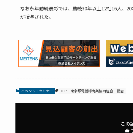
なお永年勤続表彰では、勤続30年以上12社16人、20
が授与された。
イベント・セミナー
TEP
東京都電機卸商業協同組合
総会
この