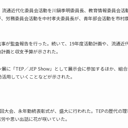
、流通近代化委員会活動を川鍋季明委員長、教育情報委員会活
が、労務委員会活動を中村孝夫委員長が、青年部会活動を市村
事が監査報告を行った。続いて、19年度活動計画や、流通近
動計画と収支予算が示された。
に「TEP／JEP Show」として展示会に参加するほか、組合
効活用していくことなどが示された。
00回大会、永年勤続表彰式が、盛大に行われた。TEPの歴代の理
苦労や思い出話に花が咲いていた。