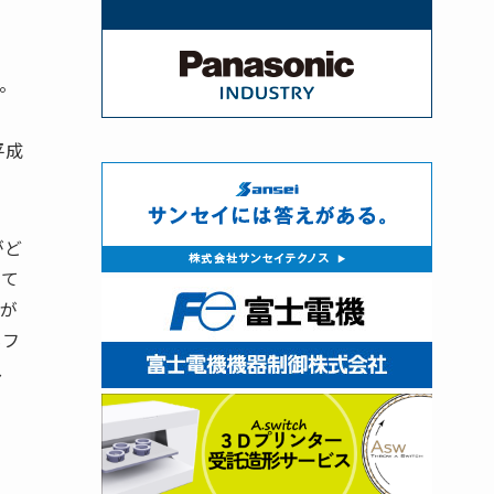
。
平成
がど
って
術が
もフ
し