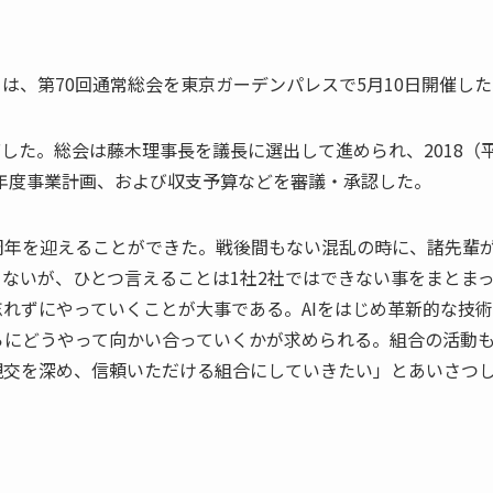
は、第70回通常総会を東京ガーデンパレスで5月10日開催した
席した。総会は藤木理事長を議長に選出して進められ、2018（
）年度事業計画、および収支予算などを審議・承認した。
0周年を迎えることができた。戦後間もない混乱の時に、諸先輩
ないが、ひとつ言えることは1社2社ではできない事をまとま
れずにやっていくことが大事である。AIをはじめ革新的な技
らにどうやって向かい合っていくかが求められる。組合の活動
親交を深め、信頼いただける組合にしていきたい」とあいさつ