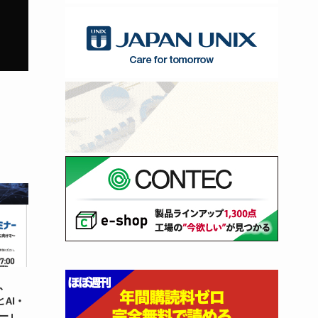
、
とAI・
ー」