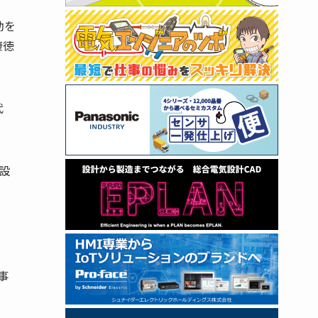
動を
康徳
代
設
事