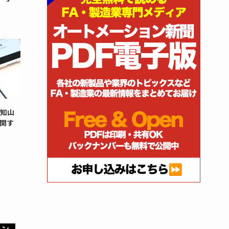
福知山
関す