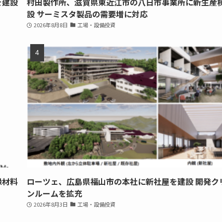
を建設
村田製作所、滋賀県東近江市の八日市事業所に新生産
設 サーミスタ製品の需要増に対応
2026年8月8日
工場・設備投資
縁材料
ローツェ、広島県福山市の本社に新社屋を建設 開発ク
ンルームを拡充
2026年8月3日
工場・設備投資