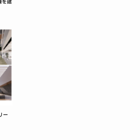
棟を建
リー