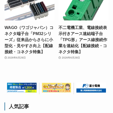
WAGO（ワゴジャパン）コ
不二電機工業、電線接続表
ネクタ端子台「PM32シリ
示付きアース速結端子台
ーズ」従来品からさらに小
「TPG形」アース線接続作
型化・見やすさ向上【配線
業を速結化【配線接続・コ
接続・コネクタ特集】
ネクタ特集】
2026年6月29日
2026年6月29日
人気記事