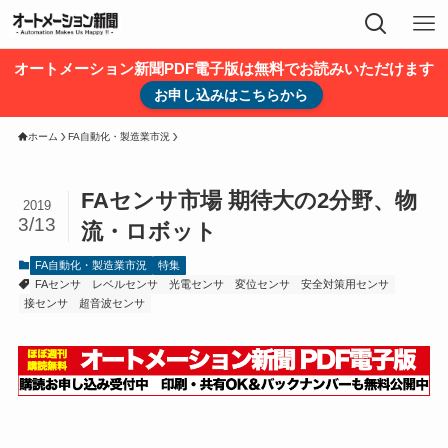
オートメーション新聞PDF電子版は無料でお読みいただけます
お申し込みはこちらから
ホーム
FA自動化・製造業市況
FAセンサ市場 期待大の2分野、物
2019
3/13
流・ロボット
FA自動化・製造業市況
特集
FAセンサ
レベルセンサ
光電センサ
変位センサ
安全対策用センサ
接センサ
超音波センサ