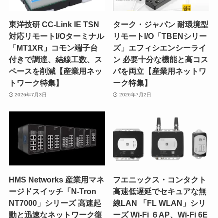
東洋技研 CC-Link IE TSN
ターク・ジャパン 耐環境型
対応リモートI/Oターミナル
リモートI/O「TBENシリー
「MT1XR」コモン端子台
ズ」エフィシエンシーライ
付きで調達、結線工数、ス
ン 必要十分な機能と高コス
ペースを削減【産業用ネッ
パを両立【産業用ネットワ
トワーク特集】
ーク特集】
2026年7月3日
2026年7月2日
HMS Networks 産業用マネ
フエニックス・コンタクト
ージドスイッチ「N-Tron
高速低遅延でセキュアな無
NT7000」シリーズ 高速起
線LAN 「FL WLAN」シリ
動と迅速なネットワーク復
ーズ Wi-Fi ６AP、Wi-Fi 6E