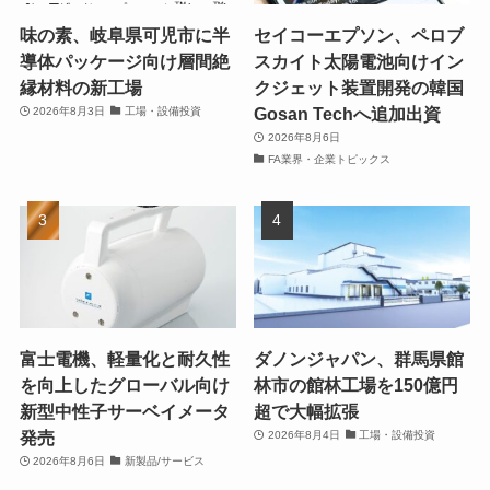
味の素、岐阜県可児市に半
セイコーエプソン、ペロブ
導体パッケージ向け層間絶
スカイト太陽電池向けイン
縁材料の新工場
クジェット装置開発の韓国
Gosan Techへ追加出資
2026年8月3日
工場・設備投資
2026年8月6日
FA業界・企業トピックス
富士電機、軽量化と耐久性
ダノンジャパン、群馬県館
を向上したグローバル向け
林市の館林工場を150億円
新型中性子サーベイメータ
超で大幅拡張
発売
2026年8月4日
工場・設備投資
2026年8月6日
新製品/サービス