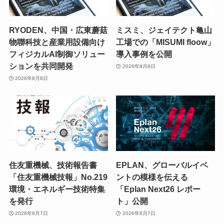
RYODEN、中国・広東蘑菇
ミスミ、ジェイテクト亀山
物聯科技と産業用設備向け
工場での「MISUMI floow」
フィジカルAI制御ソリュー
導入事例を公開
ションを共同開発
2026年8月8日
2026年8月8日
住友重機械、技術報告書
EPLAN、グローバルイベ
「住友重機械技報」No.219
ントの模様を伝える
環境・エネルギー技術特集
「Eplan Next26 レポー
を発行
ト」公開
2026年8月7日
2026年8月7日