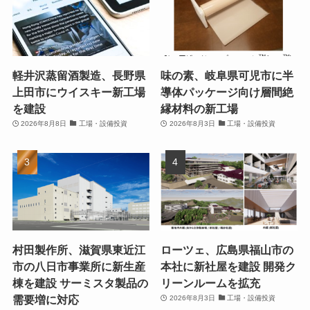
軽井沢蒸留酒製造、長野県
味の素、岐阜県可児市に半
上田市にウイスキー新工場
導体パッケージ向け層間絶
を建設
縁材料の新工場
2026年8月8日
工場・設備投資
2026年8月3日
工場・設備投資
村田製作所、滋賀県東近江
ローツェ、広島県福山市の
市の八日市事業所に新生産
本社に新社屋を建設 開発ク
棟を建設 サーミスタ製品の
リーンルームを拡充
需要増に対応
2026年8月3日
工場・設備投資