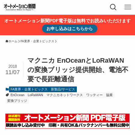
オートメーション新聞PDF電子版は無料でお読みいただけます
お申し込みはこちらから
ホーム
FA業界・企業トピックス
マクニカ EnOceanとLoRaWAN
2018
の変換ブリッジ提供開始、電池不
11/07
要で長距離通信
FA業界・企業トピックス
新製品/サービス
EnOcean
LoRaWAN
マクニカネットワークス
ワッティー
協業
変換ブリッジ