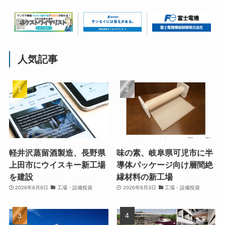
人気記事
軽井沢蒸留酒製造、長野県
味の素、岐阜県可児市に半
上田市にウイスキー新工場
導体パッケージ向け層間絶
を建設
縁材料の新工場
2026年8月8日
工場・設備投資
2026年8月3日
工場・設備投資