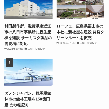
村田製作所、滋賀県東近江
ローツェ、広島県福山市の
市の八日市事業所に新生産
本社に新社屋を建設 開発ク
棟を建設 サーミスタ製品の
リーンルームを拡充
需要増に対応
2026年8月3日
工場・設備投資
2026年8月8日
工場・設備投資
ダノンジャパン、群馬県館
林市の館林工場を150億円
超で大幅拡張