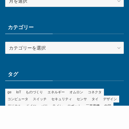
ー
カ
イ
ブ
カテゴリー
カ
テ
ゴ
リ
ー
タグ
ge
IoT
ものづくり
エネルギー
オムロン
コネクタ
コンピュータ
スイッチ
セキュリティ
センサ
タイ
デザイン
デジタル
ドイツ
バリ
ライン
ロボット
三菱電機
中国
企業
制御機器
制御盤
効率化
動向
半導体
安全
展示会
採用
接続
搬送
改善
機械
液晶
温度
無線
物流
経済産業省
自動車
製造業
見える化
輸出
通信
部品