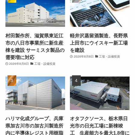
村田製作所、滋賀県東近江
軽井沢蒸留酒製造、長野県
市の八日市事業所に新生産
上田市にウイスキー新工場
棟を建設 サーミスタ製品の
を建設
需要増に対応
2026年8月8日
工場・設備投資
2026年8月8日
工場・設備投資
ハリマ化成グループ、兵庫
オタフクソース、栃木県日
県加古川市の加古川製造所
光市の日光工場に新棟竣
内に半導体レジスト用樹脂
工 生産能力を最大1.8倍に