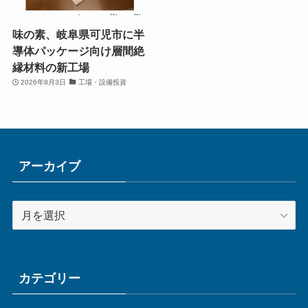
味の素、岐阜県可児市に半
導体パッケージ向け層間絶
縁材料の新工場
2026年8月3日
工場・設備投資
アーカイブ
ア
ー
カ
イ
ブ
カテゴリー