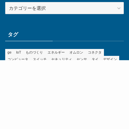
カ
テ
ゴ
リ
ー
タグ
ge
IoT
ものづくり
エネルギー
オムロン
コネクタ
コンピュータ
スイッチ
セキュリティ
センサ
タイ
デザイン
デジタル
ドイツ
バリ
ライン
ロボット
三菱電機
中国
企業
制御機器
制御盤
効率化
動向
半導体
安全
展示会
採用
接続
搬送
改善
機械
液晶
温度
無線
物流
経済産業省
自動車
製造業
見える化
輸出
通信
部品
電子部品
電気
オートメーション新聞利用規約
運営会社：ものづくり.jp株式会社
特定商取引に関する表記
お問い合わせ