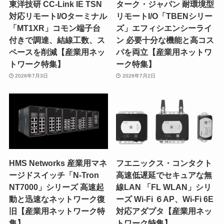
東洋技研 CC-Link IE TSN
ターク・ジャパン 耐環境型
対応リモートI/Oターミナル
リモートI/O「TBENシリー
「MT1XR」コモン端子台
ズ」エフィシエンシーライ
付きで調達、結線工数、ス
ン 必要十分な機能と高コス
ペースを削減【産業用ネッ
パを両立【産業用ネットワ
トワーク特集】
ーク特集】
2026年7月3日
2026年7月2日
HMS Networks 産業用マネ
フエニックス・コンタクト
ージドスイッチ「N-Tron
高速低遅延でセキュアな無
NT7000」シリーズ 高速起
線LAN 「FL WLAN」シリ
動と迅速なネットワーク復
ーズ Wi-Fi ６AP、Wi-Fi 6E
旧【産業用ネットワーク特
対応アダプタ【産業用ネッ
集】
トワーク特集】