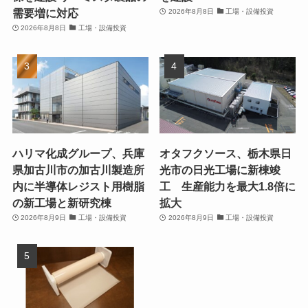
需要増に対応
2026年8月8日
工場・設備投資
2026年8月8日
工場・設備投資
ハリマ化成グループ、兵庫
オタフクソース、栃木県日
県加古川市の加古川製造所
光市の日光工場に新棟竣
内に半導体レジスト用樹脂
工 生産能力を最大1.8倍に
の新工場と新研究棟
拡大
2026年8月9日
工場・設備投資
2026年8月9日
工場・設備投資