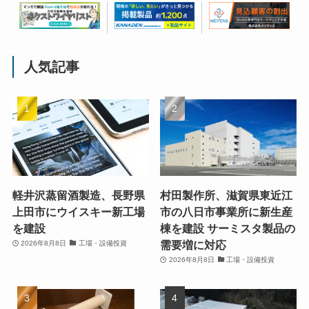
人気記事
軽井沢蒸留酒製造、長野県
村田製作所、滋賀県東近江
上田市にウイスキー新工場
市の八日市事業所に新生産
を建設
棟を建設 サーミスタ製品の
需要増に対応
2026年8月8日
工場・設備投資
2026年8月8日
工場・設備投資