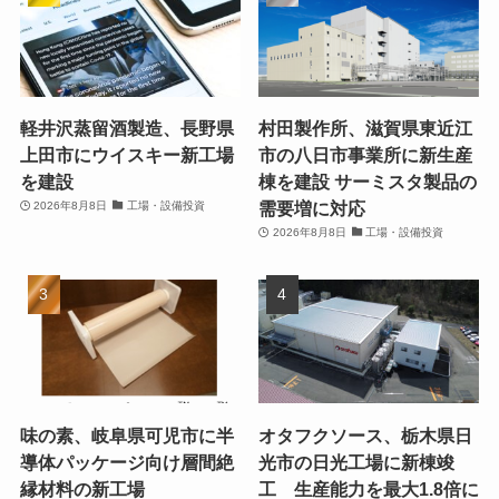
軽井沢蒸留酒製造、長野県
村田製作所、滋賀県東近江
上田市にウイスキー新工場
市の八日市事業所に新生産
を建設
棟を建設 サーミスタ製品の
需要増に対応
2026年8月8日
工場・設備投資
2026年8月8日
工場・設備投資
味の素、岐阜県可児市に半
オタフクソース、栃木県日
導体パッケージ向け層間絶
光市の日光工場に新棟竣
縁材料の新工場
工 生産能力を最大1.8倍に