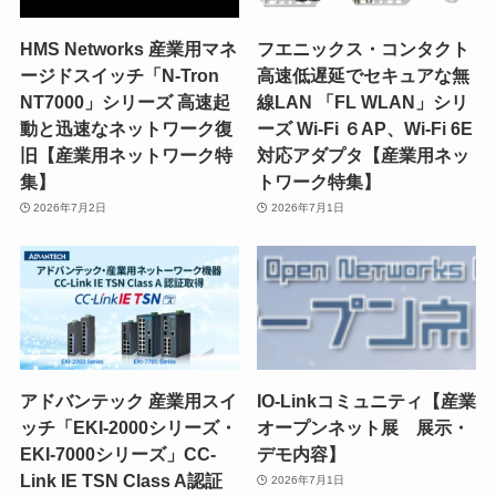
HMS Networks 産業用マネ
フエニックス・コンタクト
ージドスイッチ「N-Tron
高速低遅延でセキュアな無
NT7000」シリーズ 高速起
線LAN 「FL WLAN」シリ
動と迅速なネットワーク復
ーズ Wi-Fi ６AP、Wi-Fi 6E
旧【産業用ネットワーク特
対応アダプタ【産業用ネッ
集】
トワーク特集】
2026年7月2日
2026年7月1日
アドバンテック 産業用スイ
IO-Linkコミュニティ【産業
ッチ「EKI-2000シリーズ・
オープンネット展 展示・
EKI-7000シリーズ」CC-
デモ内容】
Link IE TSN Class A認証
2026年7月1日