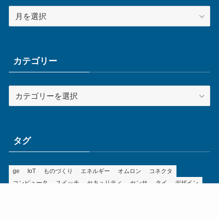
ア
ー
カ
イ
ブ
カテゴリー
カ
テ
ゴ
リ
ー
タグ
ge
IoT
ものづくり
エネルギー
オムロン
コネクタ
コンピュータ
スイッチ
セキュリティ
センサ
タイ
デザイン
デジタル
ドイツ
バリ
ライン
ロボット
三菱電機
中国
企業
制御機器
制御盤
効率化
動向
半導体
安全
展示会
採用
接続
搬送
改善
機械
液晶
温度
無線
物流