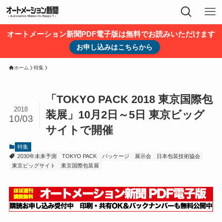
オートメーション新聞PDF電子版は無料でお読みいただけます
お申し込みはこちらから
ホーム
特集
「TOKYO PACK 2018 東京国際包
2018
装展」10月2日～5日 東京ビッグ
10/03
サイトで開催
特集
2030年未来予測
TOKYO PACK
パッケージ
展示会
日本包装技術協会
東京ビッグサイト
東京国際包装展