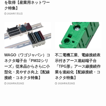
を取得【産業用ネットワー
ク特集】
2026年7月1日
WAGO（ワゴジャパン）コ
不二電機工業、電線接続表
ネクタ端子台「PM32シリ
示付きアース速結端子台
ーズ」従来品からさらに小
「TPG形」アース線接続作
型化・見やすさ向上【配線
業を速結化【配線接続・コ
接続・コネクタ特集】
ネクタ特集】
2026年6月29日
2026年6月29日