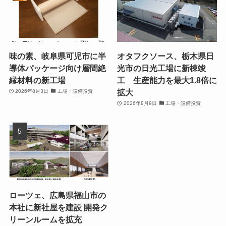
味の素、岐阜県可児市に半
オタフクソース、栃木県日
導体パッケージ向け層間絶
光市の日光工場に新棟竣
縁材料の新工場
工 生産能力を最大1.8倍に
拡大
2026年8月3日
工場・設備投資
2026年8月9日
工場・設備投資
ローツェ、広島県福山市の
本社に新社屋を建設 開発ク
リーンルームを拡充