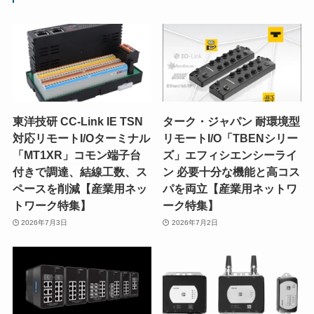
東洋技研 CC-Link IE TSN
ターク・ジャパン 耐環境型
対応リモートI/Oターミナル
リモートI/O「TBENシリー
「MT1XR」コモン端子台
ズ」エフィシエンシーライ
付きで調達、結線工数、ス
ン 必要十分な機能と高コス
ペースを削減【産業用ネッ
パを両立【産業用ネットワ
トワーク特集】
ーク特集】
2026年7月3日
2026年7月2日