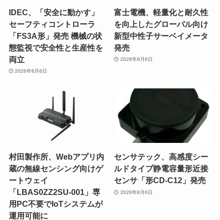
IDEC、「安全に動かす」
富士電機、軽量化と耐久性
セーフティコントローラ
を向上したグローバル向け
「FS3A形」発売 機械の状
新型中性子サーベイメータ
態監視で安全性と生産性を
発売
両立
2026年8月6日
2026年8月6日
村田製作所、Webアプリ内
センサテック、高感度シー
蔵の無線センシング向けゲ
ルドタイプ静電容量形近接
ートウェイ
センサ「形CD-C12」発売
「LBAS0ZZ2SU-001」専
2026年8月6日
用PC不要でIoTシステムが
運用可能に