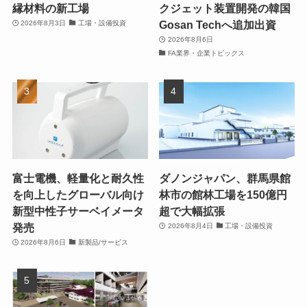
縁材料の新工場
クジェット装置開発の韓国
Gosan Techへ追加出資
2026年8月3日
工場・設備投資
2026年8月6日
FA業界・企業トピックス
富士電機、軽量化と耐久性
ダノンジャパン、群馬県館
を向上したグローバル向け
林市の館林工場を150億円
新型中性子サーベイメータ
超で大幅拡張
発売
2026年8月4日
工場・設備投資
2026年8月6日
新製品/サービス