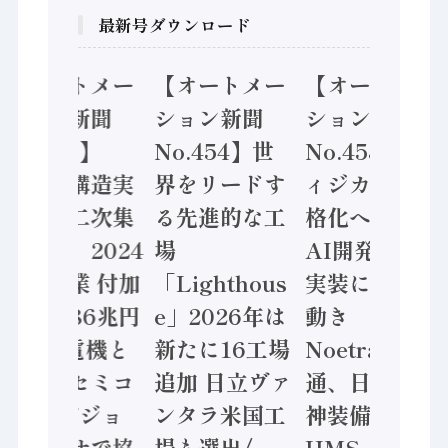
最新号ダウンロード
【オートメー
【オートメー
【オートメー
ション新聞
ション新聞
ション新聞
No.455】
No.454】世
No.453】フ
「経済構造実
界をリードす
ィジカルAI本
態調査二次集
る先進的な工
格化へ 国産
計結果」2024
場
AI開発や社会
年製造業 付加
「Lighthous
実装に活発な
価値額86兆円
e」2026年は
動き
/ 三菱電機と
新たに16工場
Noetra、富士
ソニーセミコ
追加 日立ヴァ
通、日立 / 兵
ン AIビジョ
ンタラ米国工
神装備 ×
ンセンサで協
場も選出/
HMS、老舗