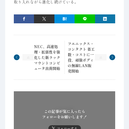
取り入れながら進化し続けている。
フエニックス・
NEC、高速処
コンタクト 省工
理・拡張性を強
数・コストに一
化した新ラック
役、頑強ボディ
マウントコンピ
の無線LAN販
ュータ出荷開始
売開始
この記事が気に入ったら
フォローをお願いします！
フォローする