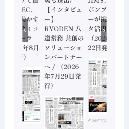
業 / IDEC、
【インタビュ
ポンプメーカ
安全に動かす
ー】
ーが挑むデー
セーフティコ
RYODEN 八
タ活用 など
ントローラ
道常務 共創の
（2026年7月
（2026年8月
ソリューショ
22日発行）
5日発行）
ンパートナー
へ / （2026
年7月29日発
行）
2026年7月21日