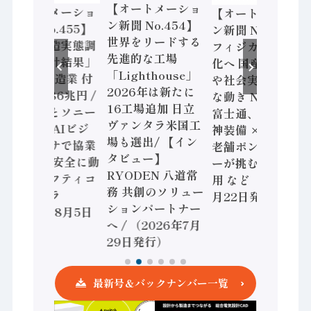
【オートメーショ
【オートメーショ
【オートメーショ
ン新聞 No.454】
ン新聞 No.455】
ン新聞 No.453】
世界をリードする
「経済構造実態調
フィジカルAI本格
先進的な工場
査二次集計結果」
化へ 国産AI開発
「Lighthouse」
2024年製造業 付
や社会実装に活発
2026年は新たに
加価値額86兆円 /
な動き Noetra、
16工場追加 日立
三菱電機とソニー
富士通、日立 / 兵
ヴァンタラ米国工
セミコン AIビジ
神装備 × HMS、
場も選出/ 【イン
ョンセンサで協業
老舗ポンプメーカ
タビュー】
/ IDEC、安全に動
ーが挑むデータ活
RYODEN 八道常
かすセーフティコ
用 など（2026年7
務 共創のソリュー
ントローラ
月22日発行）
ションパートナー
（2026年8月5日
へ / （2026年7月
発行）
29日発行）
最新号＆バックナンバー一覧