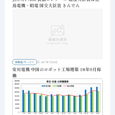
鳥電機・昭電 国交大臣賞 きんでん
新製品/サービス
2017年7月26日
安川電機 中国のロボット工場増築 18年9月稼
働