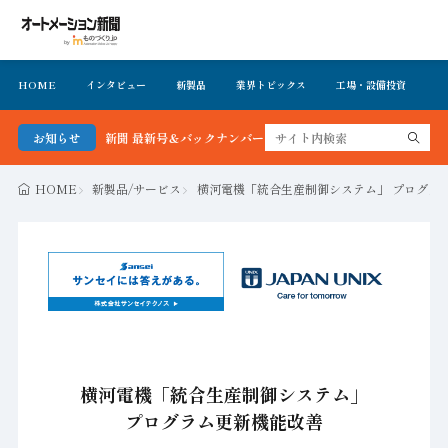
HOME
インタビュー
新製品
業界トピックス
工場・設備投資
イ
メーション新聞 最新号＆バックナンバーを無料で公開中 詳細はこちら
お知らせ
HOME
新製品/サービス
横河電機「統合生産制御システム」 プログラ
横河電機「統合生産制御システム」
プログラム更新機能改善