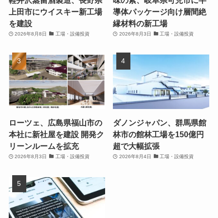
軽井沢蒸留酒製造、長野県
味の素、岐阜県可児市に半
上田市にウイスキー新工場
導体パッケージ向け層間絶
を建設
縁材料の新工場
2026年8月8日
工場・設備投資
2026年8月3日
工場・設備投資
ローツェ、広島県福山市の
ダノンジャパン、群馬県館
本社に新社屋を建設 開発ク
林市の館林工場を150億円
リーンルームを拡充
超で大幅拡張
2026年8月3日
工場・設備投資
2026年8月4日
工場・設備投資