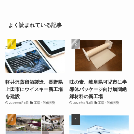
よく読まれている記事
軽井沢蒸留酒製造、長野県
味の素、岐阜県可児市に半
上田市にウイスキー新工場
導体パッケージ向け層間絶
を建設
縁材料の新工場
2026年8月8日
工場・設備投資
2026年8月3日
工場・設備投資