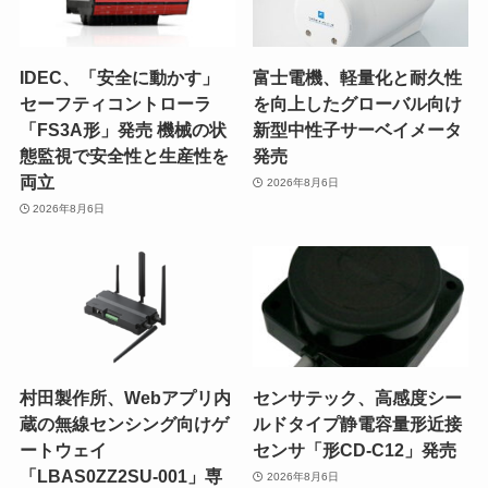
IDEC、「安全に動かす」
富士電機、軽量化と耐久性
セーフティコントローラ
を向上したグローバル向け
「FS3A形」発売 機械の状
新型中性子サーベイメータ
態監視で安全性と生産性を
発売
両立
2026年8月6日
2026年8月6日
村田製作所、Webアプリ内
センサテック、高感度シー
蔵の無線センシング向けゲ
ルドタイプ静電容量形近接
ートウェイ
センサ「形CD-C12」発売
「LBAS0ZZ2SU-001」専
2026年8月6日