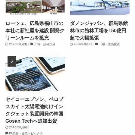
ローツェ、広島県福山市の
ダノンジャパン、群馬県館
本社に新社屋を建設 開発ク
林市の館林工場を150億円
リーンルームを拡充
超で大幅拡張
2026年8月3日
工場・設備投資
2026年8月4日
工場・設備投資
セイコーエプソン、ペロブ
スカイト太陽電池向けイン
クジェット装置開発の韓国
Gosan Techへ追加出資
2026年8月6日
FA業界・企業トピックス