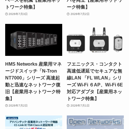
ペースを削減【産業用ネッ
パを両立【産業用ネットワ
トワーク特集】
ーク特集】
2026年7月3日
2026年7月2日
HMS Networks 産業用マネ
フエニックス・コンタクト
ージドスイッチ「N-Tron
高速低遅延でセキュアな無
NT7000」シリーズ 高速起
線LAN 「FL WLAN」シリ
動と迅速なネットワーク復
ーズ Wi-Fi ６AP、Wi-Fi 6E
旧【産業用ネットワーク特
対応アダプタ【産業用ネッ
集】
トワーク特集】
2026年7月2日
2026年7月1日