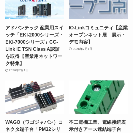
アドバンテック 産業用スイ
IO-Linkコミュニティ【産業
ッチ「EKI-2000シリーズ・
オープンネット展 展示・
EKI-7000シリーズ」CC-
デモ内容】
Link IE TSN Class A認証
2026年7月1日
を取得【産業用ネットワー
ク特集】
2026年7月1日
WAGO（ワゴジャパン）コ
不二電機工業、電線接続表
ネクタ端子台「PM32シリ
示付きアース速結端子台