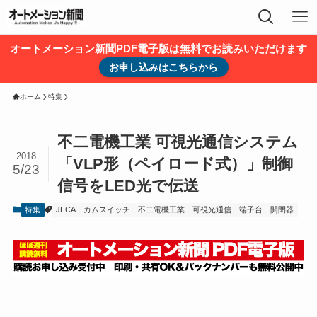
オートメーション新聞PDF電子版は無料でお読みいただけます
お申し込みはこちらから
ホーム
特集
不二電機工業 可視光通信システム
2018
「VLP形（ペイロード式）」制御
5/23
信号をLED光で伝送
特集
JECA
カムスイッチ
不二電機工業
可視光通信
端子台
開閉器