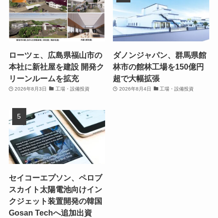
ローツェ、広島県福山市の
ダノンジャパン、群馬県館
本社に新社屋を建設 開発ク
林市の館林工場を150億円
リーンルームを拡充
超で大幅拡張
2026年8月3日
工場・設備投資
2026年8月4日
工場・設備投資
セイコーエプソン、ペロブ
スカイト太陽電池向けイン
クジェット装置開発の韓国
Gosan Techへ追加出資