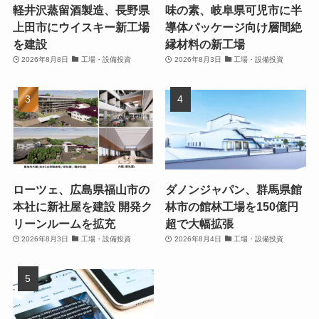
軽井沢蒸留酒製造、長野県
味の素、岐阜県可児市に半
上田市にウイスキー新工場
導体パッケージ向け層間絶
を建設
縁材料の新工場
2026年8月8日
工場・設備投資
2026年8月3日
工場・設備投資
ローツェ、広島県福山市の
ダノンジャパン、群馬県館
本社に新社屋を建設 開発ク
林市の館林工場を150億円
リーンルームを拡充
超で大幅拡張
2026年8月3日
工場・設備投資
2026年8月4日
工場・設備投資