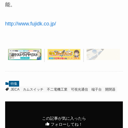
能。
http://www.fujidk.co.jp/
特集
JECA
カムスイッチ
不二電機工業
可視光通信
端子台
開閉器
この記事が気に入ったら
フォローしてね！