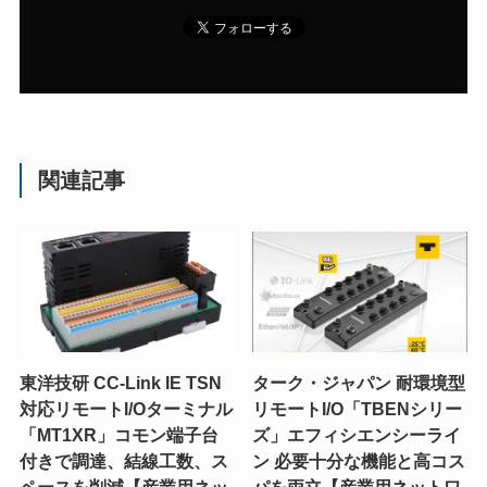
関連記事
東洋技研 CC-Link IE TSN
ターク・ジャパン 耐環境型
対応リモートI/Oターミナル
リモートI/O「TBENシリー
「MT1XR」コモン端子台
ズ」エフィシエンシーライ
付きで調達、結線工数、ス
ン 必要十分な機能と高コス