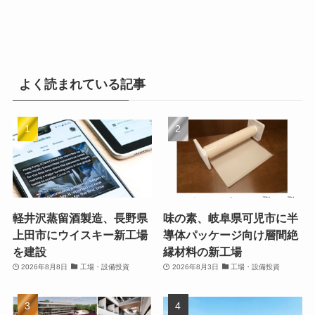
よく読まれている記事
軽井沢蒸留酒製造、長野県
味の素、岐阜県可児市に半
上田市にウイスキー新工場
導体パッケージ向け層間絶
を建設
縁材料の新工場
2026年8月8日
工場・設備投資
2026年8月3日
工場・設備投資