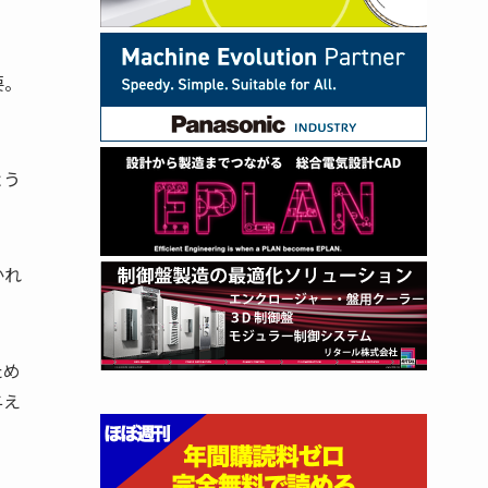
要。
よう
かれ
ため
与え