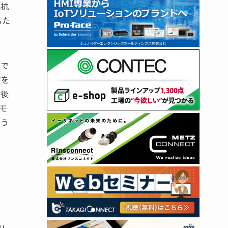
抵抗
るた
ちで
方を
た後
モ
よう