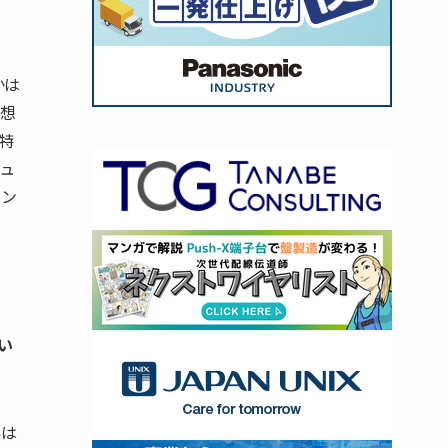
かは
仮想
特
ュ
タン
い
界は