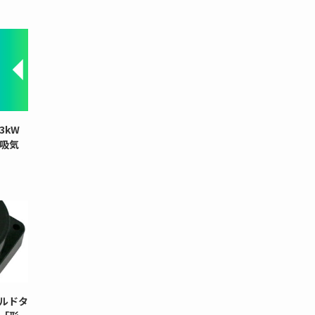
3kW
と吸気
ルドタ