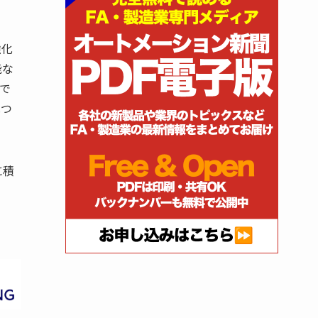
強化
能な
で
見つ
に積