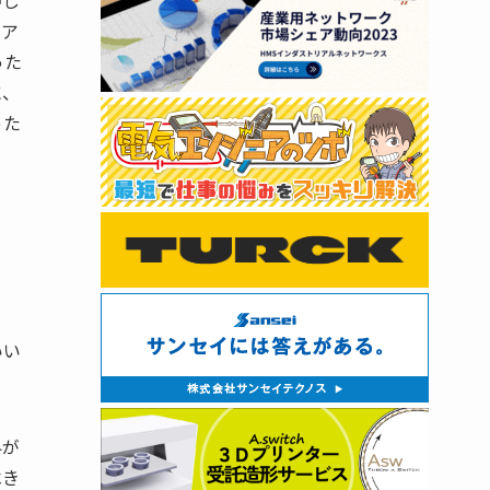
押し
とア
った
に、
った
いい
界が
べき