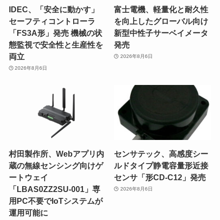
IDEC、「安全に動かす」
富士電機、軽量化と耐久性
セーフティコントローラ
を向上したグローバル向け
「FS3A形」発売 機械の状
新型中性子サーベイメータ
態監視で安全性と生産性を
発売
両立
2026年8月6日
2026年8月6日
村田製作所、Webアプリ内
センサテック、高感度シー
蔵の無線センシング向けゲ
ルドタイプ静電容量形近接
ートウェイ
センサ「形CD-C12」発売
「LBAS0ZZ2SU-001」専
2026年8月6日
用PC不要でIoTシステムが
運用可能に