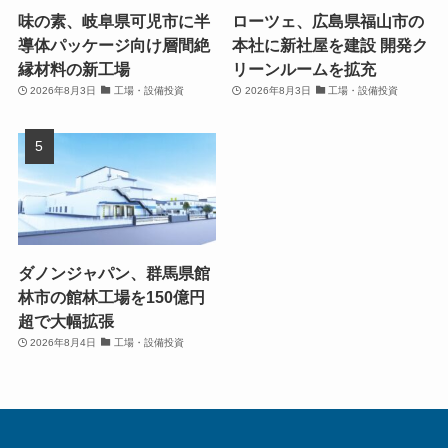
味の素、岐阜県可児市に半
ローツェ、広島県福山市の
導体パッケージ向け層間絶
本社に新社屋を建設 開発ク
縁材料の新工場
リーンルームを拡充
2026年8月3日
工場・設備投資
2026年8月3日
工場・設備投資
ダノンジャパン、群馬県館
林市の館林工場を150億円
超で大幅拡張
2026年8月4日
工場・設備投資