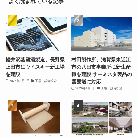
よく読まれている記事
軽井沢蒸留酒製造、長野県
村田製作所、滋賀県東近江
上田市にウイスキー新工場
市の八日市事業所に新生産
を建設
棟を建設 サーミスタ製品の
需要増に対応
2026年8月8日
工場・設備投資
2026年8月8日
工場・設備投資