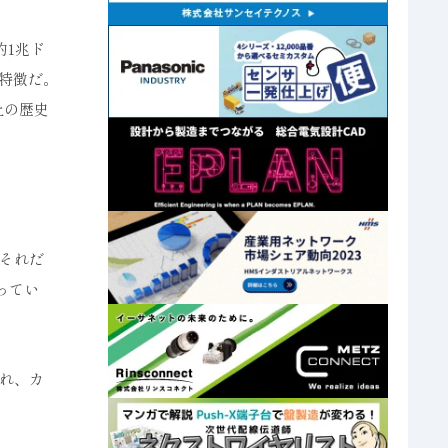
約1兆ド
が特徴だ。
上の歴史
それだ
ってい
れ、カ