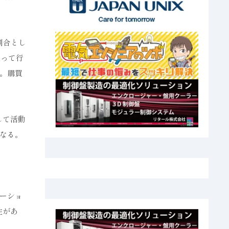
割合とし
取って行
。購買
して活動
なる。
ーショ
性があ