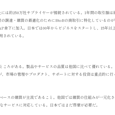
上には約250万社サプライヤーが接続されている。1年間の取引額は
の調達・購買の最適化のためにBtoBの商取引に特化しているの
SAP傘下に加入。日本では00年からビジネスをスタートし、15年以
用されている。
ところがある。製品やサービスの品質は他国に比べて優れている。
だが、市場の管理やプロダクト、サポートに対する投資は重点的に行
ベースの購買が主流であること。他国では購買の仕組みが一元化さ
まなサービスに対応している。日本ではまだ啓蒙が必要だ。