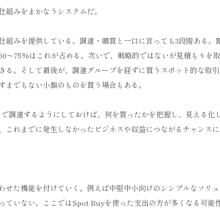
仕組みをまかなうシステムだ。
仕組みを提供している。調達・購買と一口に言っても3段階ある。
0～75％はこれが占める。次いで、戦略的ではないが見積もりを
きる。そして最後が、調達グループを経ずに買うスポット的な取引
すまでもない小額のものを買う場合もある。
、ここで調達するようにしておけば、何を買ったかを把握し、見える化
、これまでに発生しなかったビジネスや収益につながるチャンスに
わせた機能を付けていく。例えば中堅中小向けのシンプルなソリュ
ていない。ここではSpot Buyを使った支出の方が多くなる可能