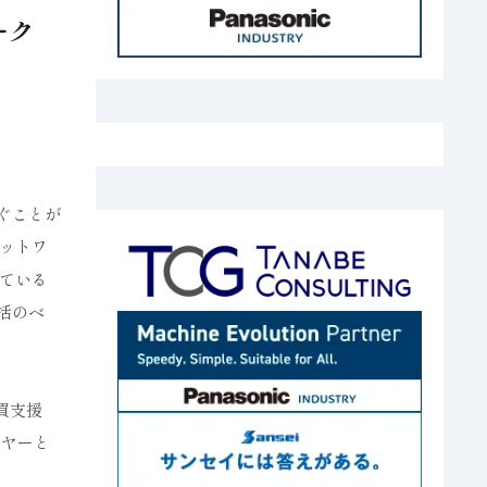
ーク
ぐことが
ットワ
ている
括のベ
買支援
イヤーと