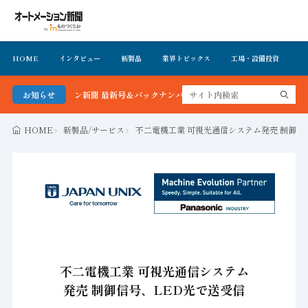
HOME
インタビュー
新製品
業界トピックス
工場・設備投資
イ
ートメーション新聞 最新号＆バックナンバーを無料で公開中 詳細はこちら
お知らせ
HOME
新製品/サービス
不二電機工業 可視光通信システム発売 制御信
不二電機工業 可視光通信システム
発売 制御信号、LED光で送受信