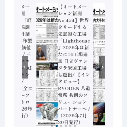
【オートメー
【オートメー
【オ
ション新聞
ション新聞
ショ
No.455】「経
No.454】世界
No.
済構造実態調
をリードする
ジカ
査二次集計結
先進的な工場
化へ 
果」2024年製
「Lighthouse
発や
造業 付加価値
」2026年は新
に活
額86兆円 / 三
たに16工場追
Noe
菱電機とソニ
加 日立ヴァン
通、日
ーセミコン AI
タラ米国工場
神装
ビジョンセン
も選出/ 【イン
HM
サで協業 /
タビュー】
ンプ
IDEC、安全に
RYODEN 八道
が挑
動かすセーフ
常務 共創のソ
活用
ティコントロ
リューション
（20
ーラ（2026年
パートナーへ /
22
8月5日発行）
（2026年7月
29日発行）