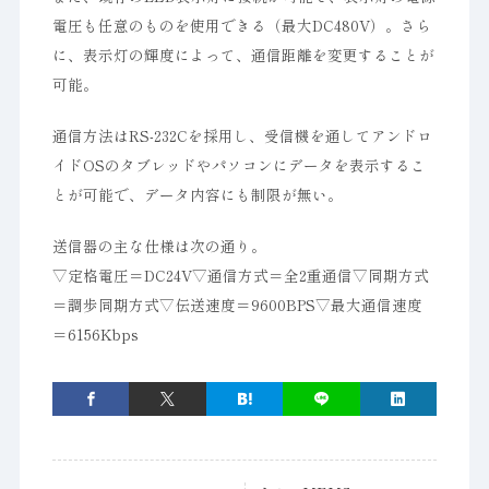
電圧も任意のものを使用できる（最大DC480V）。さら
に、表示灯の輝度によって、通信距離を変更することが
可能。
通信方法はRS-232Cを採用し、受信機を通してアンドロ
イドOSのタブレッドやパソコンにデータを表示するこ
とが可能で、データ内容にも制限が無い。
送信器の主な仕様は次の通り。
▽定格電圧＝DC24V▽通信方式＝全2重通信▽同期方式
＝調歩同期方式▽伝送速度＝9600BPS▽最大通信速度
＝6156Kbps