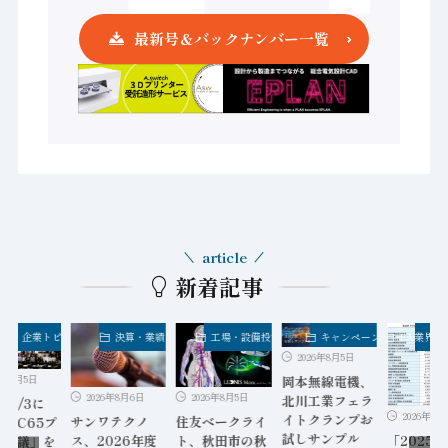
最新号＆バックナンバー一覧
article
新着記事
業界・企業トピックス
決算・業績
工場・設備投資
キャンペーン
FA業界・
2026年8月5日
6年8月5日
岡本無線電機、
2026年8月5日
2026年8月6日
北川工業フェラ
9～7/3に
2026年8月
イトクランプお
住友ベークライ
サンワテクノ
C TC65プ
試しサンプル
「2025
ト、秋田市の秋
ス、2026年度
リ会議」を