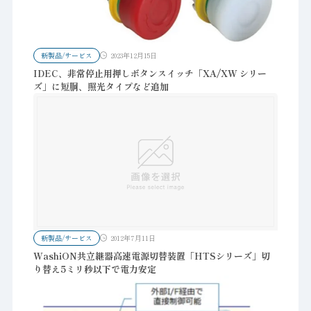
新製品/サービス
2023年12月15日
IDEC、非常停止用押しボタンスイッチ「XA/XW シリー
ズ」に短胴、照光タイプなど追加
新製品/サービス
2012年7月11日
WashiON共立継器高速電源切替装置「HTSシリーズ」切
り替え5ミリ秒以下で電力安定