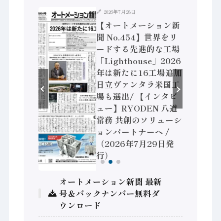
2026年7月28日
ション新
【オートメーション新
】「経済構
聞 No.454】世界をリ
次集計結
ードする先進的な工場
製造業 付
「Lighthouse」2026
 / 三菱
年は新たに16工場追加
セミコン
日立ヴァンタラ米国工
センサで協
場も選出/ 【インタビ
、安全に動
ュー】RYODEN 八道
ィコント
常務 共創のソリューシ
6年8月5
ョンパートナーへ /
（2026年7月29日発
行）
オートメーション新聞 最新
号＆バックナンバー無料ダ
ウンロード