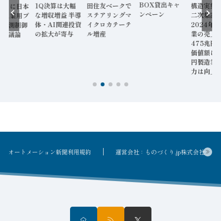
BOX貸出キャ
構造実態
田住友ベークで
1Q決算は大幅
年ぶりに日本
ンペーン
二次集計
ステアリングマ
な増収増益 半導
催 工業用プ
2024年
イクロカテーテ
体・AI関連投資
ス計測制御
業の売上
ル増産
の拡大が寄与
格を議論
475兆円
価値額は8
円製造業
力は向上
オートメーション新聞利用規約
運営会社：ものづくり.jp株式会社