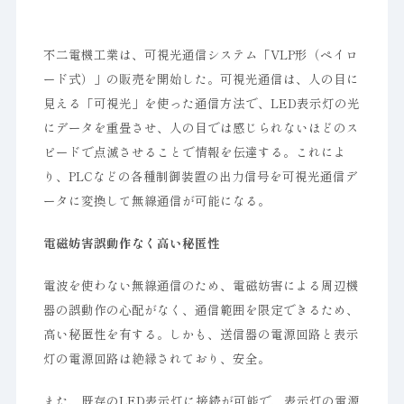
不二電機工業は、可視光通信システム「VLP形（ペイロ
ード式）」の販売を開始した。可視光通信は、人の目に
見える「可視光」を使った通信方法で、LED表示灯の光
にデータを重畳させ、人の目では感じられないほどのス
ピードで点滅させることで情報を伝達する。これによ
り、PLCなどの各種制御装置の出力信号を可視光通信デ
ータに変換して無線通信が可能になる。
電磁妨害誤動作なく高い秘匿性
電波を使わない無線通信のため、電磁妨害による周辺機
器の誤動作の心配がなく、通信範囲を限定できるため、
高い秘匿性を有する。しかも、送信器の電源回路と表示
灯の電源回路は絶縁されており、安全。
また、既存のLED表示灯に接続が可能で、表示灯の電源