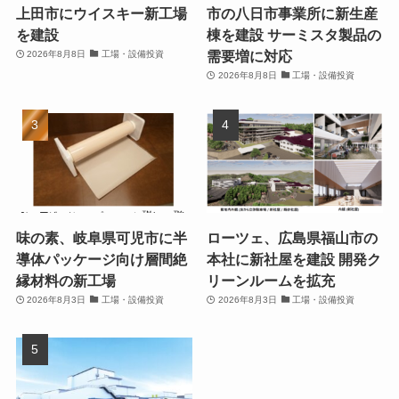
上田市にウイスキー新工場
市の八日市事業所に新生産
を建設
棟を建設 サーミスタ製品の
需要増に対応
2026年8月8日
工場・設備投資
2026年8月8日
工場・設備投資
味の素、岐阜県可児市に半
ローツェ、広島県福山市の
導体パッケージ向け層間絶
本社に新社屋を建設 開発ク
縁材料の新工場
リーンルームを拡充
2026年8月3日
工場・設備投資
2026年8月3日
工場・設備投資