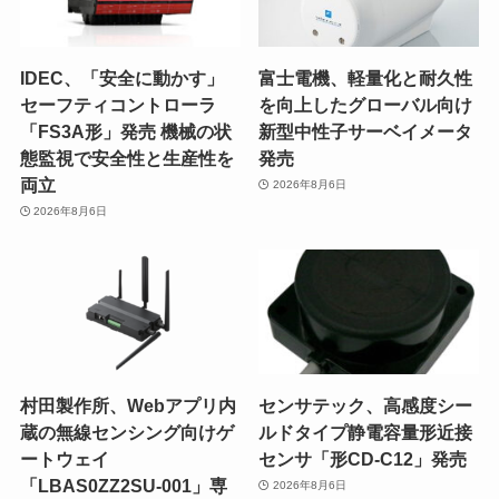
IDEC、「安全に動かす」
富士電機、軽量化と耐久性
セーフティコントローラ
を向上したグローバル向け
「FS3A形」発売 機械の状
新型中性子サーベイメータ
態監視で安全性と生産性を
発売
両立
2026年8月6日
2026年8月6日
村田製作所、Webアプリ内
センサテック、高感度シー
蔵の無線センシング向けゲ
ルドタイプ静電容量形近接
ートウェイ
センサ「形CD-C12」発売
「LBAS0ZZ2SU-001」専
2026年8月6日