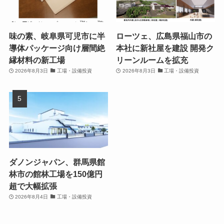
味の素、岐阜県可児市に半
ローツェ、広島県福山市の
導体パッケージ向け層間絶
本社に新社屋を建設 開発ク
縁材料の新工場
リーンルームを拡充
2026年8月3日
工場・設備投資
2026年8月3日
工場・設備投資
ダノンジャパン、群馬県館
林市の館林工場を150億円
超で大幅拡張
2026年8月4日
工場・設備投資