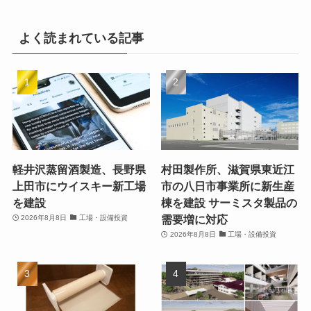
よく読まれている記事
軽井沢蒸留酒製造、長野県
村田製作所、滋賀県東近江
上田市にウイスキー新工場
市の八日市事業所に新生産
を建設
棟を建設 サーミスタ製品の
需要増に対応
2026年8月8日
工場・設備投資
2026年8月8日
工場・設備投資