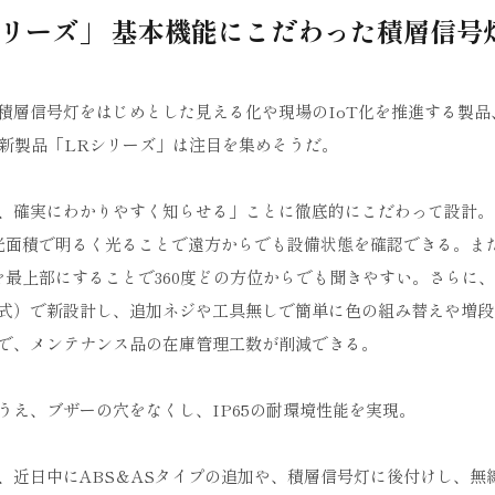
シリーズ」 基本機能にこだわった積層信号
積層信号灯をはじめとした見える化や現場のIoT化を推進する製品
た新製品「LRシリーズ」は注目を集めそうだ。
、確実にわかりやすく知らせる」ことに徹底的にこだわって設計。
発光面積で明るく光ることで遠方からでも設備状態を確認できる。ま
最上部にすることで360度どの方位からでも聞きやすい。さらに、
式）で新設計し、追加ネジや工具無しで簡単に色の組み替えや増段
で、メンテナンス品の在庫管理工数が削減できる。
え、ブザーの穴をなくし、IP65の耐環境性能を実現。
、近日中にABS＆ASタイプの追加や、積層信号灯に後付けし、無