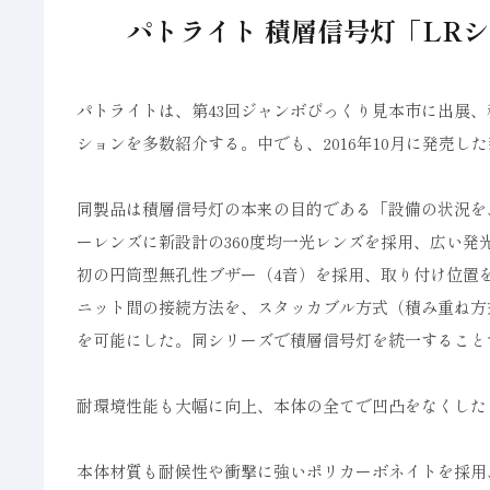
パトライト 積層信号灯「LR
パトライトは、第43回ジャンボびっくり見本市に出展、
ションを多数紹介する。中でも、2016年10月に発売し
同製品は積層信号灯の本来の目的である「設備の状況を
ーレンズに新設計の360度均一光レンズを採用、広い
初の円筒型無孔性ブザー（4音）を採用、取り付け位置を
ニット間の接続方法を、スタッカブル方式（積み重ね方
を可能にした。同シリーズで積層信号灯を統一すること
耐環境性能も大幅に向上、本体の全てで凹凸をなくしたう
本体材質も耐候性や衝撃に強いポリカーボネイトを採用