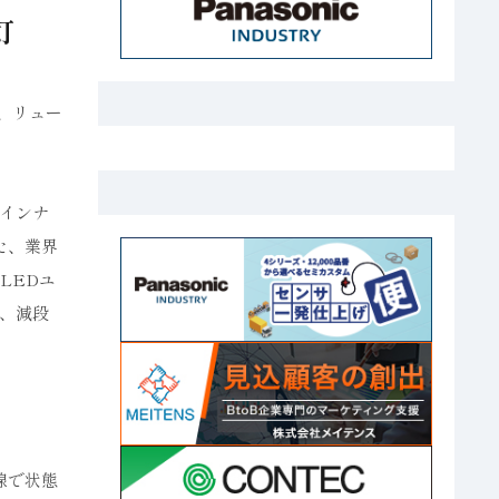
灯
、リュー
インナ
た、業界
LEDユ
、減段
線で状態