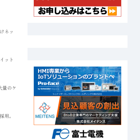
けネッ
イット
大量のケ
採用。