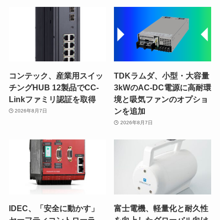
コンテック、産業用スイッ
TDKラムダ、小型・大容量
チングHUB 12製品でCC-
3kWのAC-DC電源に高耐環
Linkファミリ認証を取得
境と吸気ファンのオプショ
ンを追加
2026年8月7日
2026年8月7日
IDEC、「安全に動かす」
富士電機、軽量化と耐久性
セーフティコントローラ
を向上したグローバル向け