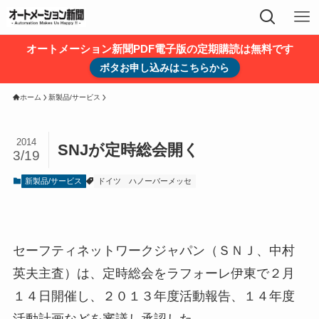
オートメーション新聞PDF電子版の定期購読は無料です
ボタお申し込みはこちらから
ホーム
新製品/サービス
2014
SNJが定時総会開く
3/19
新製品/サービス
ドイツ
ハノーバーメッセ
セーフティネットワークジャパン（ＳＮＪ、中村
英夫主査）は、定時総会をラフォーレ伊東で２月
１４日開催し、２０１３年度活動報告、１４年度