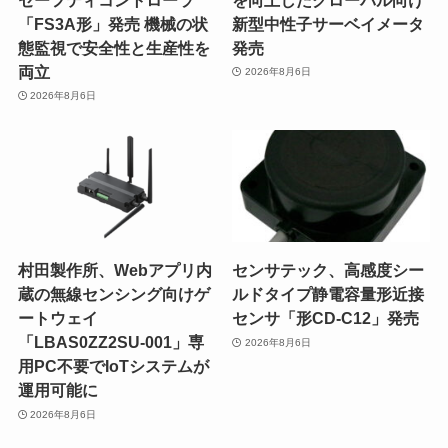
「FS3A形」発売 機械の状
新型中性子サーベイメータ
態監視で安全性と生産性を
発売
両立
2026年8月6日
2026年8月6日
村田製作所、Webアプリ内
センサテック、高感度シー
蔵の無線センシング向けゲ
ルドタイプ静電容量形近接
ートウェイ
センサ「形CD-C12」発売
「LBAS0ZZ2SU-001」専
2026年8月6日
用PC不要でIoTシステムが
運用可能に
2026年8月6日