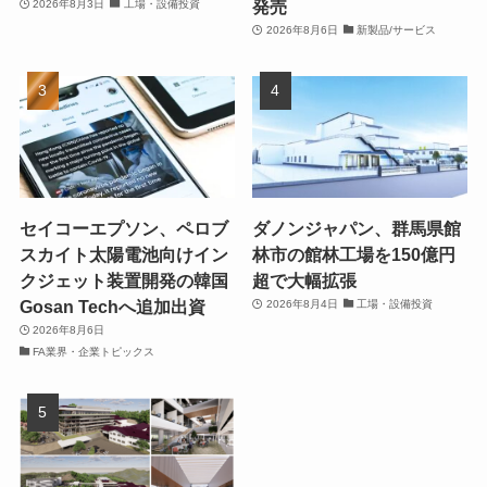
発売
2026年8月3日
工場・設備投資
2026年8月6日
新製品/サービス
セイコーエプソン、ペロブ
ダノンジャパン、群馬県館
スカイト太陽電池向けイン
林市の館林工場を150億円
クジェット装置開発の韓国
超で大幅拡張
Gosan Techへ追加出資
2026年8月4日
工場・設備投資
2026年8月6日
FA業界・企業トピックス