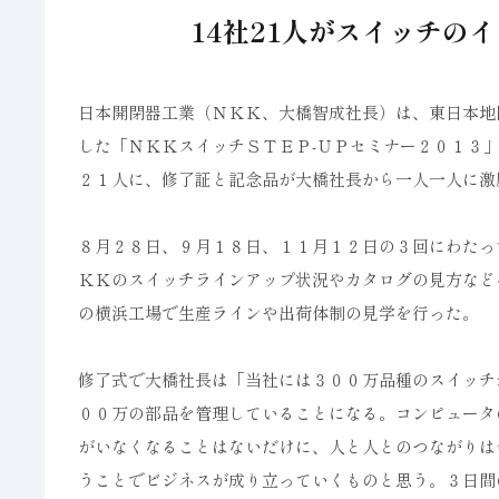
14社21人がスイッチの
日本開閉器工業（ＮＫＫ、大橋智成社長）は、東日本地
した「ＮＫＫスイッチＳＴＥＰ‐ＵＰセミナー２０１３
２１人に、修了証と記念品が大橋社長から一人一人に激
８月２８日、９月１８日、１１月１２日の３回にわたっ
ＫＫのスイッチラインアップ状況やカタログの見方など
の横浜工場で生産ラインや出荷体制の見学を行った。
修了式で大橋社長は「当社には３００万品種のスイッチ
００万の部品を管理していることになる。コンピュータ
がいなくなることはないだけに、人と人とのつながりは
うことでビジネスが成り立っていくものと思う。３日間