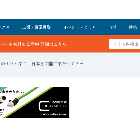
ックス
工場・設備投資
イベント・セミナ
市況
特集
細はこちら
ッチのイロハ学ぶ 日本開閉器工業がセミナー