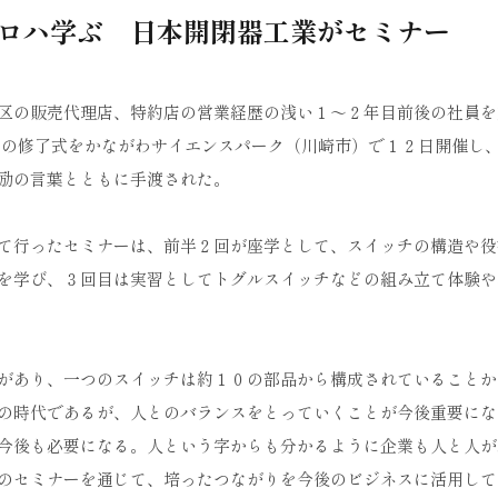
イロハ学ぶ 日本開閉器工業がセミナー
区の販売代理店、特約店の営業経歴の浅い１～２年目前後の社員を
」の修了式をかながわサイエンスパーク（川崎市）で１２日開催し
励の言葉とともに手渡された。
て行ったセミナーは、前半２回が座学として、スイッチの構造や役
を学び、３回目は実習としてトグルスイッチなどの組み立て体験や
があり、一つのスイッチは約１０の部品から構成されていることか
の時代であるが、人とのバランスをとっていくことが今後重要にな
今後も必要になる。人という字からも分かるように企業も人と人が
のセミナーを通じて、培ったつながりを今後のビジネスに活用して