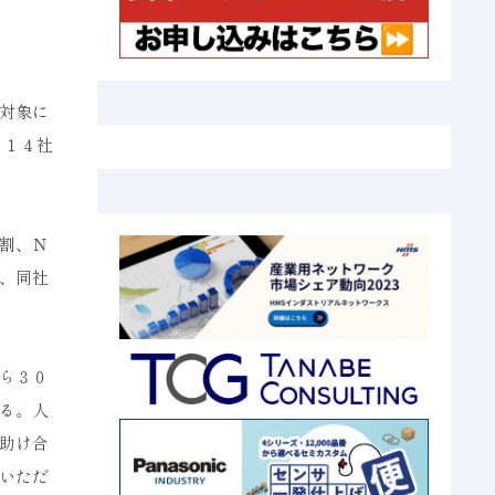
対象に
、１４社
割、Ｎ
、同社
ら３０
る。人
助け合
いただ