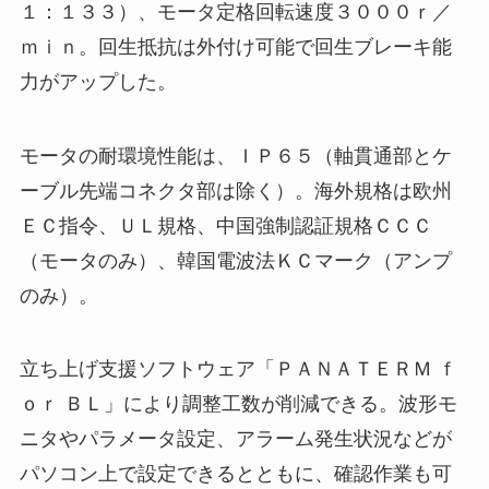
１：１３３）、モータ定格回転速度３０００ｒ／
ｍｉｎ。回生抵抗は外付け可能で回生ブレーキ能
力がアップした。
モータの耐環境性能は、ＩＰ６５（軸貫通部とケ
ーブル先端コネクタ部は除く）。海外規格は欧州
ＥＣ指令、ＵＬ規格、中国強制認証規格ＣＣＣ
（モータのみ）、韓国電波法ＫＣマーク（アンプ
のみ）。
立ち上げ支援ソフトウェア「ＰＡＮＡＴＥＲＭ ｆ
ｏｒ ＢＬ」により調整工数が削減できる。波形モ
ニタやパラメータ設定、アラーム発生状況などが
パソコン上で設定できるとともに、確認作業も可