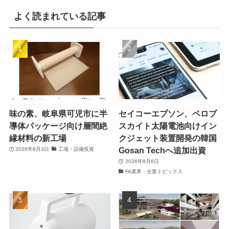
よく読まれている記事
味の素、岐阜県可児市に半
セイコーエプソン、ペロブ
導体パッケージ向け層間絶
スカイト太陽電池向けイン
縁材料の新工場
クジェット装置開発の韓国
Gosan Techへ追加出資
2026年8月3日
工場・設備投資
2026年8月6日
FA業界・企業トピックス