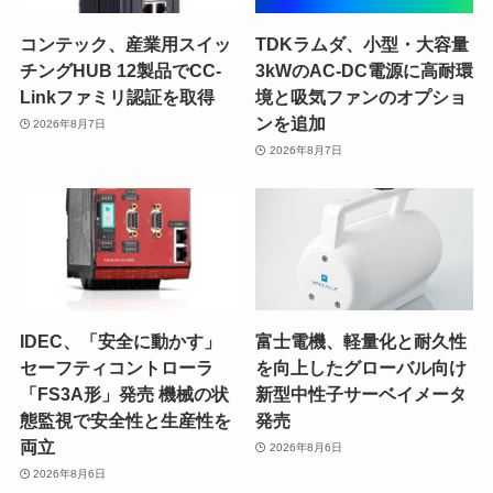
コンテック、産業用スイッ
TDKラムダ、小型・大容量
チングHUB 12製品でCC-
3kWのAC-DC電源に高耐環
Linkファミリ認証を取得
境と吸気ファンのオプショ
ンを追加
2026年8月7日
2026年8月7日
IDEC、「安全に動かす」
富士電機、軽量化と耐久性
セーフティコントローラ
を向上したグローバル向け
「FS3A形」発売 機械の状
新型中性子サーベイメータ
態監視で安全性と生産性を
発売
両立
2026年8月6日
2026年8月6日