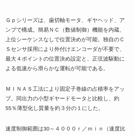
Ｇｐシリーズは、歯切軸モータ、ギヤヘッド、ア
ンプで構成。簡易ＮＣ（数値制御）機能を内蔵、
上位シーケンスなしで位置決めが可能。独自のＣ
Ｓセンサ採用により外付けエンコーダが不要で、
最大４ポイントの位置決め設定と、正弦波駆動に
よる低速から滑らかな運転が可能である。
ＭＩＮＡＳ工法により固定子巻線の占積率をアッ
プ。同出力の小型ギヤードモータと比較し、約
55％薄型化し質量を約３分の１にした。
速度制御範囲は30～４０００ｒ／ｍｉｎ（速度比