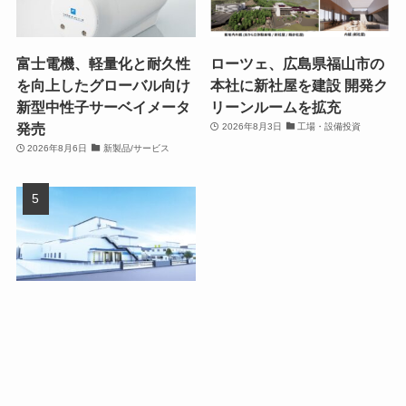
富士電機、軽量化と耐久性
ローツェ、広島県福山市の
を向上したグローバル向け
本社に新社屋を建設 開発ク
新型中性子サーベイメータ
リーンルームを拡充
発売
2026年8月3日
工場・設備投資
2026年8月6日
新製品/サービス
ダノンジャパン、群馬県館
林市の館林工場を150億円
超で大幅拡張
2026年8月4日
工場・設備投資